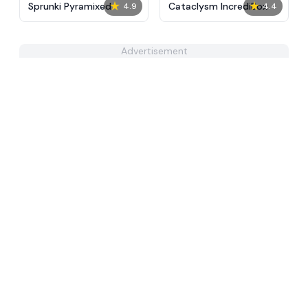
★
★
Sprunki Pyramixed
Cataclysm IncrediBox
4.9
4.4
Advertisement