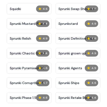
★
★
Squidki
Sprunki Swap Showcase
4.6
4.8
★
★
Sprunki Mustard Phase
Sprunkstard
4.4
4.9
2
★
★
Sprunki Relish
Sprunki Definitive Phase
4.9
4.6
7
★
★
Sprunki Chaotic Good
Sprunki grown up
4.4
4.9
★
★
Sprunki Pyramixed 0.9
Sprunki Agents
4.6
4.9
★
★
Sprunki Corruptbox 5
Sprunki Ships
4.7
4.6
★
★
Sprunki Phase 1.5
Sprunki Retake Bonus
4.6
4.4