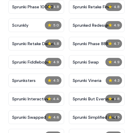
★
★
Sprunki Phase 10000
Sprunki Retake Final
4.8
4.8
Update
★
★
Scrunkly
Sprunked Redesign
5.0
4.9
★
★
Sprunki Retake Deluxe
Sprunki Phase 888
4.8
4.7
★
★
Sprunki Fiddlebops
Sprunki Swap
4.9
4.9
★
★
Sprunksters
Sprunki Vineria
4.5
4.3
★
★
Sprunki Interactive
Sprunki But Everyone is
4.4
4.8
Tunner
Big
★
★
Sprunki Swapped
Sprunki Simplified Phase
4.6
4.5
2 All Character