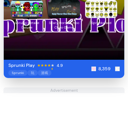
Sprunki Retake
Scary Horror Choo
Sprunkstard
Deluxe
Choo Game
Sprunki Play
4.9
8,359
Sprunki
玩
游戏
Advertisement