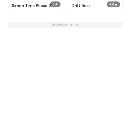
5
★
4.6
★
Simon Time Phase 2
Drift Boss
Advertisement