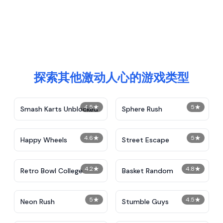
探索其他激动人心的游戏类型
4.5
★
5
★
Smash Karts Unblocked
Sphere Rush
4.6
★
5
★
Happy Wheels
Street Escape
4.2
★
4.8
★
Retro Bowl College
Basket Random
5
★
4.5
★
Neon Rush
Stumble Guys