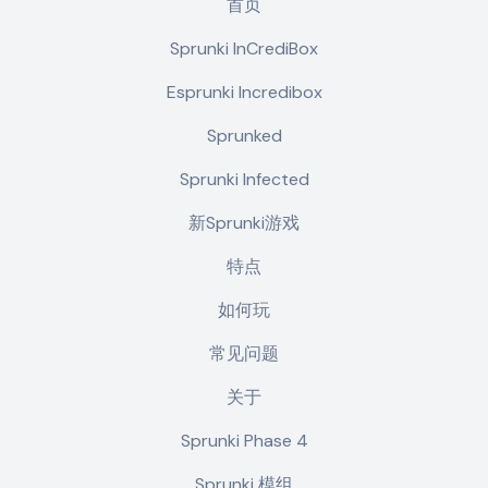
首页
Sprunki InCrediBox
Esprunki Incredibox
Sprunked
Sprunki Infected
新Sprunki游戏
特点
如何玩
常见问题
关于
Sprunki Phase 4
Sprunki 模组