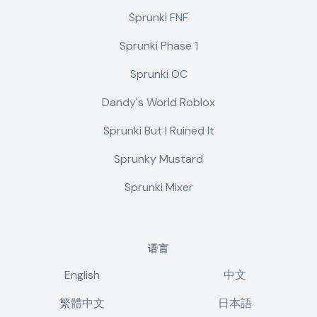
Sprunki FNF
Sprunki Phase 1
Sprunki OC
Dandy's World Roblox
Sprunki But I Ruined It
Sprunky Mustard
Sprunki Mixer
语言
English
中文
繁體中文
日本語