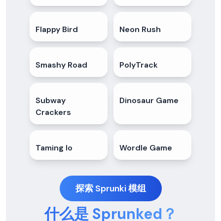
Flappy Bird
4.5
★
Neon Rush
5.0
★
Smashy Road
4.9
★
PolyTrack
4.7
★
Subway
4.7
★
Dinosaur Game
4.3
★
Crackers
Taming Io
5.0
★
Wordle Game
4.8
★
探索 Sprunki 模组
什么是 Sprunked？