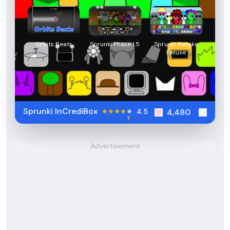
Orbits Beats
Sprunki Phase 1.5
Sprunki Retake
Deluxe
Sprunki InCrediBox
4.5
4,480
Advertisement