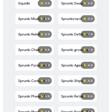
★
★
Squidki
Sprunki Swap
4.6
4.8
Showcase
★
★
Sprunki Mustard
Sprunkstard
4.4
4.9
Phase 2
★
★
Sprunki Relish
Sprunki Definitive
4.9
4.6
Phase 7
★
★
Sprunki Chaotic
Sprunki grown up
4.4
4.9
Good
★
★
Sprunki Pyramixed
Sprunki Agents
4.6
4.9
0.9
★
★
Sprunki Corruptbox
Sprunki Ships
4.7
4.6
5
★
★
Sprunki Phase 1.5
Sprunki Retake
4.6
4.4
Bonus
★
★
Sprunki Phase
Sprunki Retake Final
4.8
4.8