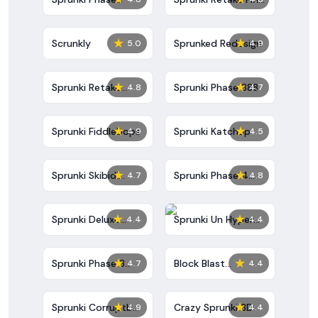
10000
Update
★
★
Scrunkly
Sprunked Redesign
5.0
4.9
★
★
Sprunki Retake
Sprunki Phase 888
4.8
4.7
Deluxe
★
★
Sprunki Fiddlebops
Sprunki Katchup
4.9
4.5
★
★
Sprunki Skibidi
Sprunki Phase 4
4.7
4.8
Toilet
Definitive
★
★
Sprunki Deluxe
Sprunki Un Hyper
4.4
4.4
Retake
Shifted Phase 4
★
★
Sprunki Phase 3
Block Blast
4.7
4.4
Definitive
Unblocked
★
★
Sprunki Corruptbox
Crazy Sprunki 3D
4.9
4.4