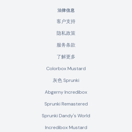
法律信息
客户支持
隐私政策
服务条款
了解更多
Colorbox Mustard
灰色 Sprunki
Abgerny Incredibox
Sprunki Remastered
Sprunki Dandy's World
Incredibox Mustard