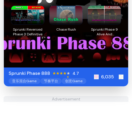
Sprunki Reversed
Chase Rush
Sprunki Phase 9
Phase 3 Definitive
Alive And
Malediction
Sprunki Phase 888
4.7
6,035
音乐混合Game
节奏平台
创意Game
Advertisement