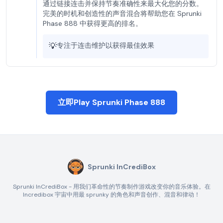
通过链接连击并保持节奏准确性来最大化您的分数。
完美的时机和创造性的声音混合将帮助您在 Sprunki
Phase 888 中获得更高的排名。
💡
专注于连击维护以获得最佳效果
立即Play Sprunki Phase 888
Sprunki InCrediBox
Sprunki InCrediBox - 用我们革命性的节奏制作游戏改变你的音乐体验。在
Incredibox 宇宙中用最 sprunky 的角色和声音创作、混音和律动！