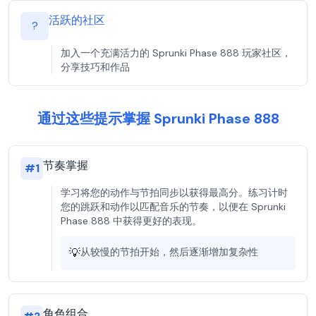
活跃的社区
?
加入一个充满活力的 Sprunki Phase 888 玩家社区，
分享技巧和作品
通过这些提示掌握 Sprunki Phase 888
节奏掌握
#
1
学习将您的动作与节拍同步以获得最高分。练习计时
您的跳跃和动作以匹配音乐的节奏，以便在 Sprunki
Phase 888 中获得更好的表现。
💡
从较慢的节拍开始，然后逐渐增加复杂性
角色组合