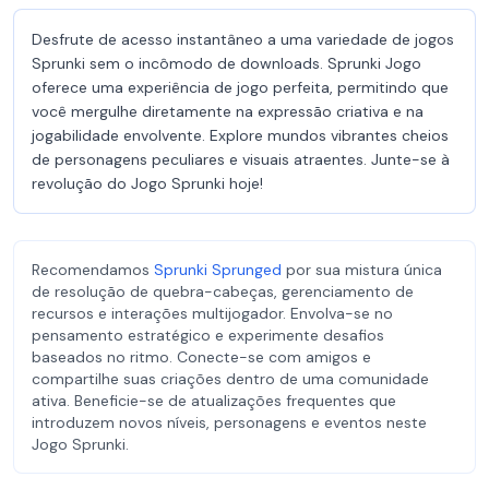
Desfrute de acesso instantâneo a uma variedade de jogos
Sprunki sem o incômodo de downloads. Sprunki Jogo
oferece uma experiência de jogo perfeita, permitindo que
você mergulhe diretamente na expressão criativa e na
jogabilidade envolvente. Explore mundos vibrantes cheios
de personagens peculiares e visuais atraentes. Junte-se à
revolução do Jogo Sprunki hoje!
Recomendamos
Sprunki Sprunged
por sua mistura única
de resolução de quebra-cabeças, gerenciamento de
recursos e interações multijogador. Envolva-se no
pensamento estratégico e experimente desafios
baseados no ritmo. Conecte-se com amigos e
compartilhe suas criações dentro de uma comunidade
ativa. Beneficie-se de atualizações frequentes que
introduzem novos níveis, personagens e eventos neste
Jogo Sprunki.