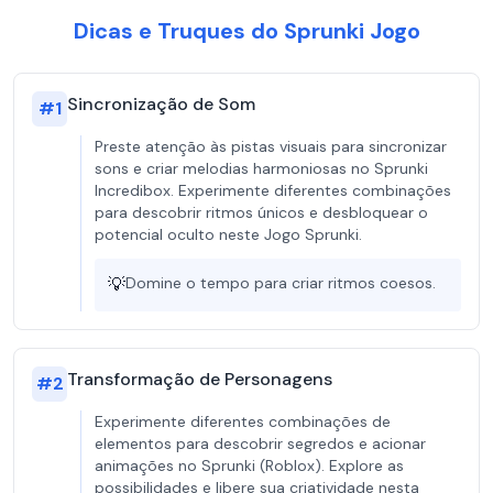
Dicas e Truques do Sprunki Jogo
Sincronização de Som
#
1
Preste atenção às pistas visuais para sincronizar
sons e criar melodias harmoniosas no Sprunki
Incredibox. Experimente diferentes combinações
para descobrir ritmos únicos e desbloquear o
potencial oculto neste Jogo Sprunki.
💡
Domine o tempo para criar ritmos coesos.
Transformação de Personagens
#
2
Experimente diferentes combinações de
elementos para descobrir segredos e acionar
animações no Sprunki (Roblox). Explore as
possibilidades e libere sua criatividade nesta