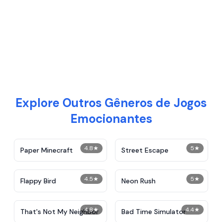
Explore Outros Gêneros de Jogos
Emocionantes
4.8
★
5
★
Paper Minecraft
Street Escape
4.5
★
5
★
Flappy Bird
Neon Rush
4.8
★
4.4
★
That's Not My Neighbor
Bad Time Simulator