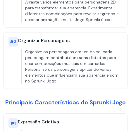
Arraste vários elementos para personagens 2D
para transformar sua aparência. Experimente
diferentes combinações para revelar segredos e
acionar animações neste Jogo Sprunki único.
Organizar Personagens
#
3
Organize os personagens em um palco; cada
personagem contribui com sons distintos para
criar composições musicais em camadas.
Personalize os personagens aplicando vários
elementos que influenciam sua aparência e som
no Sprunki Jogo.
Principais Características do Sprunki Jogo
Expressão Criativa
#
1