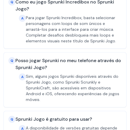
Como eu jogo Sprunki Incredibox no Sprunki
Q
Jogo?
Para jogar Sprunki Incredibox, basta selecionar
A
personagens com loops de som únicos e
arrastá-los para a interface para criar música.
Completar desafios desbloqueia mais loops e
elementos visuais neste título de Sprunki Jogo.
Posso jogar Sprunki no meu telefone através do
Q
Sprunki Jogo?
Sim, alguns jogos Sprunki disponíveis através do
A
Sprunki Jogo, como Sprunki Scrunkly e
SprunkiCraft, são acessíveis em dispositivos
Android e iOS, oferecendo experiências de jogos
móveis.
Sprunki Jogo é gratuito para usar?
Q
A disponibilidade de versões gratuitas depende
A