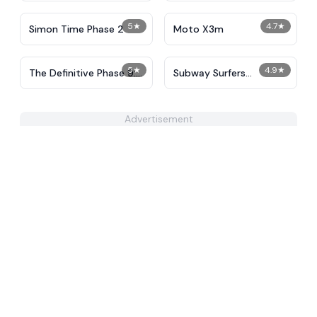
5
★
4.7
★
Simon Time Phase 2
Moto X3m
5
★
4.9
★
The Definitive Phase 9:
Subway Surfers
Demolition
Unblocked
Advertisement