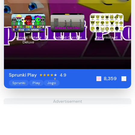
Sprunki Retake
Undead Corridor
Sprunkstard
Deluxe
Sprunki Play
4.9
8,359
Sprunki
Play
Jogo
Advertisement