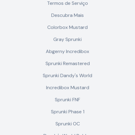
Termos de Serviço
Descubra Mais
Colorbox Mustard
Gray Sprunki
Abgerny Incredibox
Sprunki Remastered
Sprunki Dandy's World
Incredibox Mustard
Sprunki FNF
Sprunki Phase 1
Sprunki OC