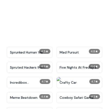
4.5
★
4.8
★
Sprunked Human Ver
Mad Pursuit
4.9
★
4.4
★
Spruted Hackers from
Five Nights At Freddy's
Hell
2
4.7
★
4.7
★
Incredibox
Crafty Car
Instrumentalist
4.4
★
4.3
★
Meme Beatdown
Cowboy Safari Game