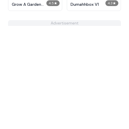
4.5
★
4.3
★
Grow A Garden
Dumahhbox V1
Calculator​
Advertisement