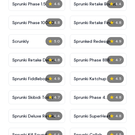
★
★
Sprunki Phase 1.5
Sprunki Retake Bonus
4.6
4.4
★
★
Sprunki Phase 10000
Sprunki Retake Final
4.8
4.8
Update
★
★
Scrunkly
Sprunked Redesign
5.0
4.9
★
★
Sprunki Retake Deluxe
Sprunki Phase 888
4.8
4.7
★
★
Sprunki Fiddlebops
Sprunki Katchup
4.9
4.5
★
★
Sprunki Skibidi Toilet
Sprunki Phase 4
4.7
4.8
Definitive
★
★
Sprunki Deluxe Retake
Sprunki SuperHeat
4.4
4.8
★
★
Sprunki Kill Sound
Sprunki Collab
4.4
4.5