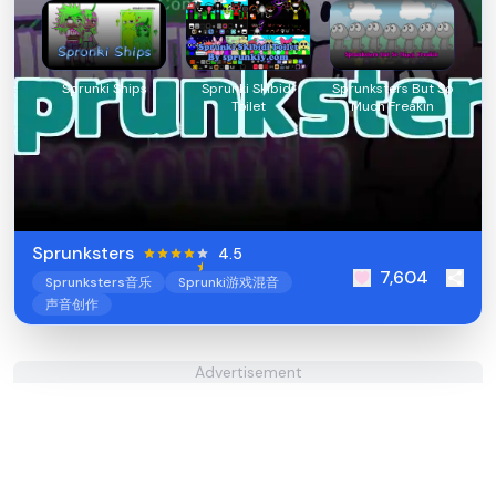
Sprunki Ships
Sprunki Skibidi
Sprunksters But So
Toilet
Much Freakin
Sprunksters
4.5
7,604
Sprunksters音乐
Sprunki游戏混音
声音创作
Advertisement