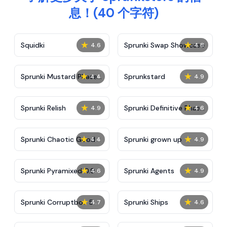
息！(40 个字符)
★
★
Squidki
Sprunki Swap Showcase
4.6
4.8
★
★
Sprunki Mustard Phase
Sprunkstard
4.4
4.9
2
★
★
Sprunki Relish
Sprunki Definitive Phase
4.9
4.6
7
★
★
Sprunki Chaotic Good
Sprunki grown up
4.4
4.9
★
★
Sprunki Pyramixed 0.9
Sprunki Agents
4.6
4.9
★
★
Sprunki Corruptbox 5
Sprunki Ships
4.7
4.6