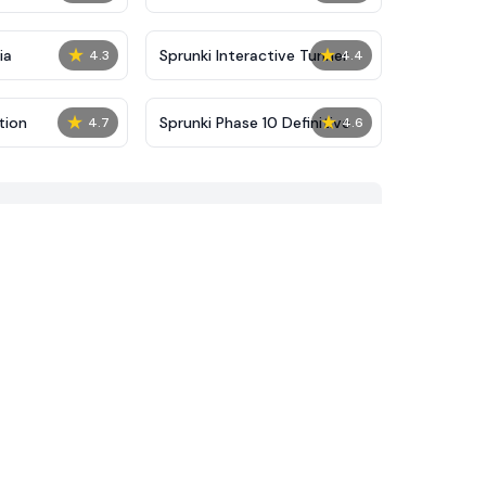
★
★
ia
Sprunki Interactive Tunner
4.3
4.4
★
★
tion
Sprunki Phase 10 Definitive
4.7
4.6