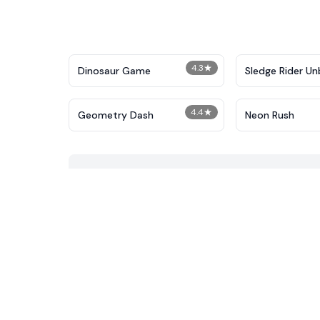
4.3
★
Dinosaur Game
Sledge Rider Un
4.4
★
Geometry Dash
Neon Rush