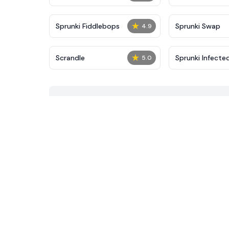
★
Sprunki Fiddlebops
Sprunki Swap
4.9
★
Scrandle
Sprunki Infecte
5.0