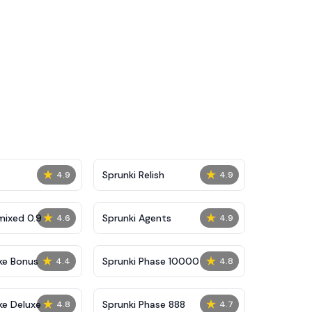
★
★
Sprunki Relish
4.9
4.9
★
★
mixed 0.9
Sprunki Agents
4.6
4.9
★
★
ke Bonus
Sprunki Phase 10000
4.4
4.8
★
★
ke Deluxe
Sprunki Phase 888
4.8
4.7