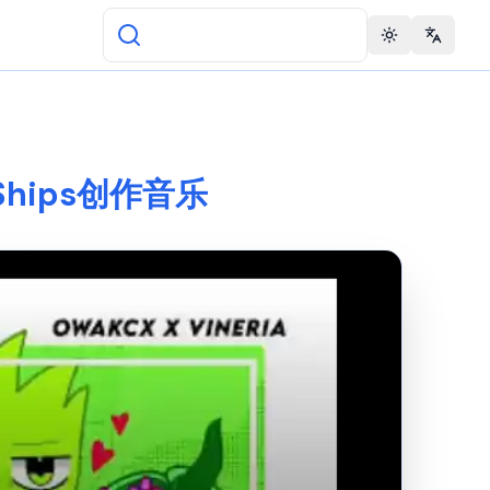
Toggle theme
Change 
i Ships创作音乐