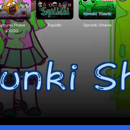
Sprunki Phase
Squidki
Sprunki Vineria
10000