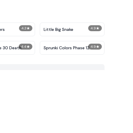
4.3
★
4.9
★
ers
Little Big Snake
4.4
★
4.9
★
e 30 Death
Sprunki Colors Phase 12