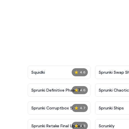
★
Squidki
Sprunki Swap 
4.6
★
Sprunki Definitive Phase 7
Sprunki Chaoti
4.6
★
Sprunki Corruptbox 5
Sprunki Ships
4.7
★
Sprunki Retake Final Update
Scrunkly
4.8