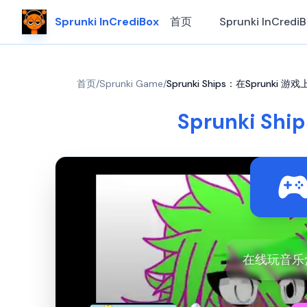
Sprunki InCrediBox
首页
Sprunki InCredi
首页
/
Sprunki Game
/
Sprunki Ships：在Sprunki 游
Sprunki Sh
在线玩音乐