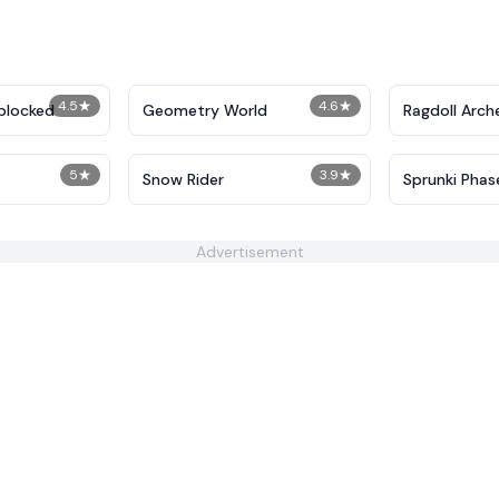
4.5
★
4.6
★
blocked
Geometry World
Ragdoll Arch
5
★
3.9
★
Snow Rider
Sprunki Phas
Advertisement