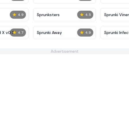
★
★
Sprunksters
Sprunki Viner
4.9
4.5
★
★
d X v0.5
Sprunki Away
Sprunki Infec
4.7
4.9
Advertisement