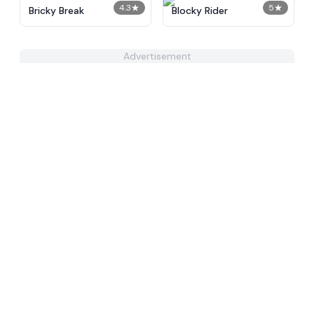
4.3
★
5
★
Bricky Break
Blocky Rider
Advertisement