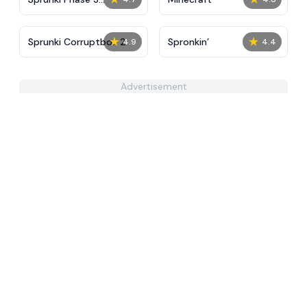
Definitive
★
★
Sprunki Corruptbox 2
Spronkin’
4.9
4.4
Advertisement