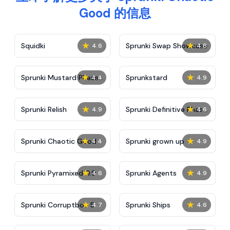
Good 的信息
★
★
Squidki
Sprunki Swap Showcase
4.6
4.8
★
★
Sprunki Mustard Phase
Sprunkstard
4.4
4.9
2
★
★
Sprunki Relish
Sprunki Definitive Phase
4.9
4.6
7
★
★
Sprunki Chaotic Good
Sprunki grown up
4.4
4.9
★
★
Sprunki Pyramixed 0.9
Sprunki Agents
4.6
4.9
★
★
Sprunki Corruptbox 5
Sprunki Ships
4.7
4.6