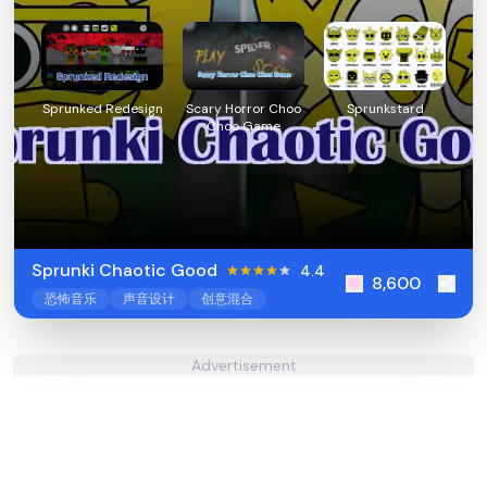
Sprunked Redesign
Scary Horror Choo
Sprunkstard
Choo Game
Sprunki Chaotic Good
4.4
8,600
恐怖音乐
声音设计
创意混合
Advertisement