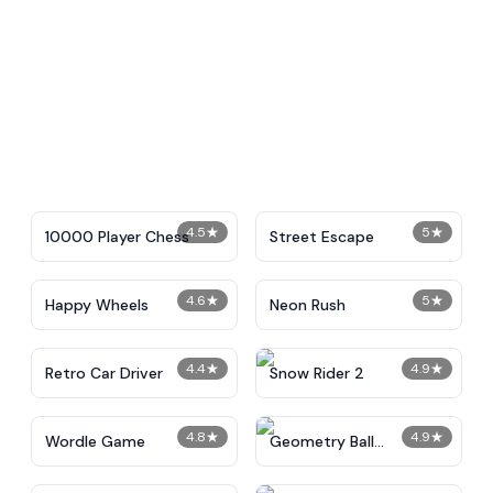
4.5
★
5
★
10000 Player Chess
Street Escape
4.6
★
5
★
Happy Wheels
Neon Rush
4.4
★
4.9
★
Retro Car Driver
Snow Rider 2
4.8
★
4.9
★
Wordle Game
Geometry Ball
Challenge