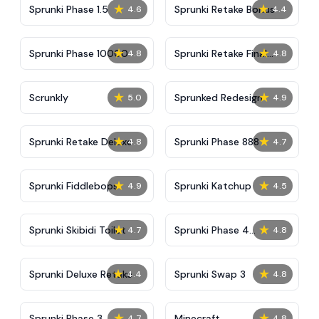
★
★
Sprunki Phase 1.5
Sprunki Retake Bonus
4.6
4.4
★
★
Sprunki Phase 10000
Sprunki Retake Final
4.8
4.8
Update
★
★
Scrunkly
Sprunked Redesign
5.0
4.9
★
★
Sprunki Retake Deluxe
Sprunki Phase 888
4.8
4.7
★
★
Sprunki Fiddlebops
Sprunki Katchup
4.9
4.5
★
★
Sprunki Skibidi Toilet
Sprunki Phase 4
4.7
4.8
Definitive
★
★
Sprunki Deluxe Retake
Sprunki Swap 3
4.4
4.8
★
★
Sprunki Phase 3
Minecraft
4.7
4.8