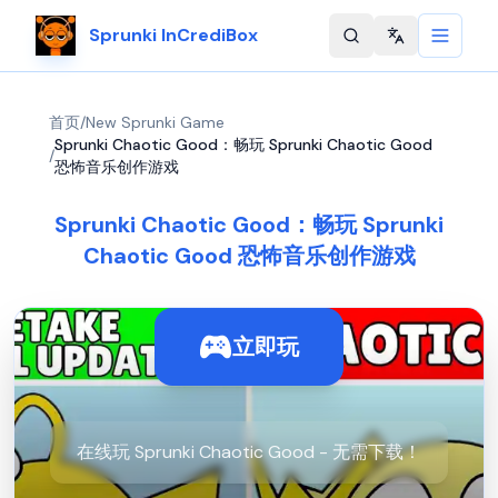
Sprunki InCrediBox
Change langu
首页
/
New Sprunki Game
Sprunki Chaotic Good：畅玩 Sprunki Chaotic Good
/
恐怖音乐创作游戏
Sprunki Chaotic Good：畅玩 Sprunki
Chaotic Good 恐怖音乐创作游戏
立即玩
在线玩 Sprunki Chaotic Good - 无需下载！