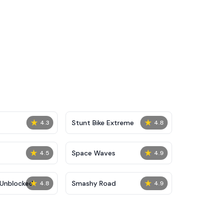
★
★
Stunt Bike Extreme
4.3
4.8
★
★
Space Waves
4.5
4.9
★
★
Unblocked
Smashy Road
4.8
4.9