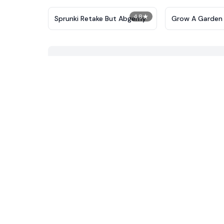
4.8
★
Sprunki Retake But Abgerny
Grow A Garden