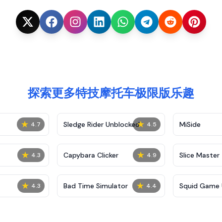
探索更多特技摩托车极限版乐趣
★
★
Sledge Rider Unblocked
MiSide
4.7
4.5
★
★
Capybara Clicker
Slice Master
4.3
4.9
★
★
Bad Time Simulator
Squid Game 
4.3
4.4