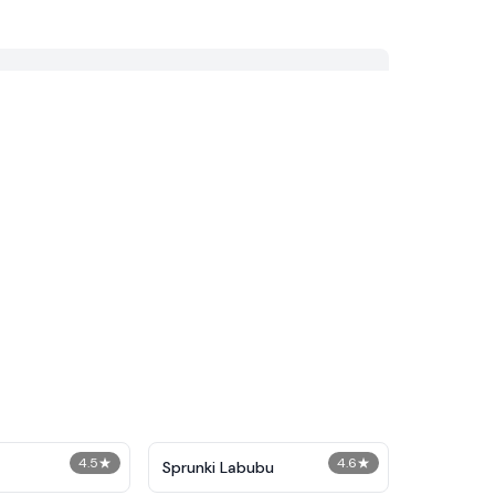
4.5
★
4.6
★
Sprunki Labubu