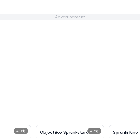
Advertisement
4.9
★
4.7
★
ObjectBox Sprunkstard
Sprunki Kino