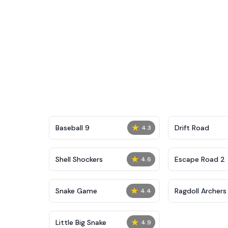
★
Baseball 9
Drift Road
4.3
★
Shell Shockers
Escape Road 2
4.6
★
Snake Game
Ragdoll Archers
4.4
★
Little Big Snake
4.9