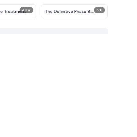
4.3
★
5
★
le Treatment
The Definitive Phase 9:
Demolition