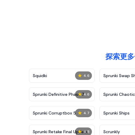
探索更多像
★
Squidki
Sprunki Swap 
4.6
★
Sprunki Definitive Phase 7
Sprunki Chaoti
4.6
★
Sprunki Corruptbox 5
Sprunki Ships
4.7
★
Sprunki Retake Final Update
Scrunkly
4.8