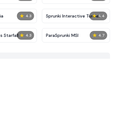
★
★
ia
Sprunki Interactive Tunner
4.3
4.4
★
★
 Starfall
ParaSprunki MSI
4.3
4.7