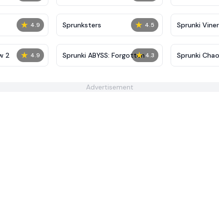
★
★
Sprunksters
Sprunki Viner
4.9
4.5
★
★
w 2
Sprunki ABYSS: Forgotten
Sprunki Chaos
4.9
4.3
Advertisement