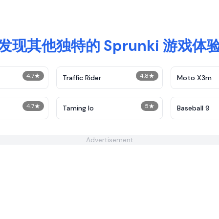
发现其他独特的 Sprunki 游戏体
4.7
★
4.8
★
Traffic Rider
Moto X3m
4.7
★
5
★
Taming Io
Baseball 9
Advertisement