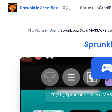
Sprunki InCrediBox
首页
Sprunki InCredi
首页
/
Sprunki Game
/
Sprunkibox Sky’s MASSA
Sprun
在线玩 Sprunkibox-Sky