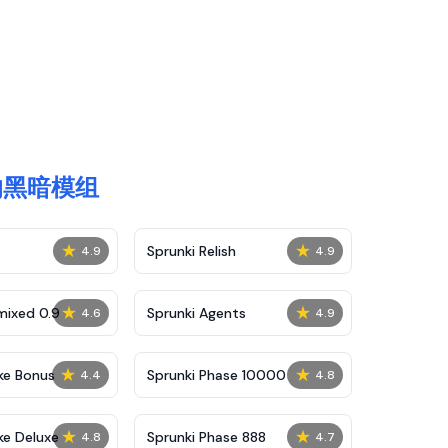
样的黑暗模组
★
★
Sprunki Relish
4.9
4.9
★
★
mixed 0.9
Sprunki Agents
4.6
4.9
★
★
ke Bonus
Sprunki Phase 10000
4.4
4.8
★
★
ke Deluxe
Sprunki Phase 888
4.8
4.7