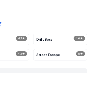
验
4.7
★
4.6
★
Drift Boss
4.3
★
5
★
Street Escape