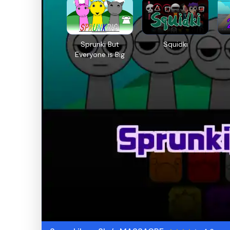
Sprunki But
Squidki
Everyone is Big