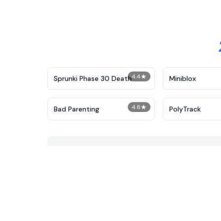
4.4
★
Sprunki Phase 30 Death
Miniblox
4.6
★
Bad Parenting
PolyTrack