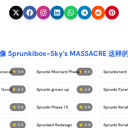
 Sprunkibox-Sky’s MASSACRE 这
★
★
Showcase
Sprunki Mustard Phase 2
Sprunkstard
4.8
4.4
★
★
c Good
Sprunki grown up
Sprunki Pyra
4.4
4.9
★
★
Sprunki Phase 1.5
Sprunki Reta
4.6
4.6
★
★
Sprunked Redesign
Sprunki Reta
5.0
4.9