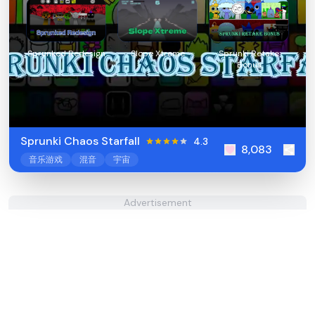
Sprunked Redesign
Slope Xtreme
Sprunki Retake
Bonus
Sprunki Chaos Starfall
4.3
8,083
音乐游戏
混音
宇宙
Advertisement