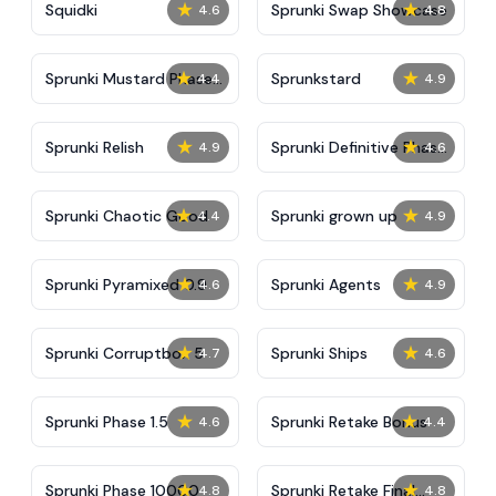
★
★
Squidki
Sprunki Swap Showcase
4.6
4.8
★
★
Sprunki Mustard Phase
Sprunkstard
4.4
4.9
2
★
★
Sprunki Relish
Sprunki Definitive Phase
4.9
4.6
7
★
★
Sprunki Chaotic Good
Sprunki grown up
4.4
4.9
★
★
Sprunki Pyramixed 0.9
Sprunki Agents
4.6
4.9
★
★
Sprunki Corruptbox 5
Sprunki Ships
4.7
4.6
★
★
Sprunki Phase 1.5
Sprunki Retake Bonus
4.6
4.4
★
★
Sprunki Phase 10000
Sprunki Retake Final
4.8
4.8