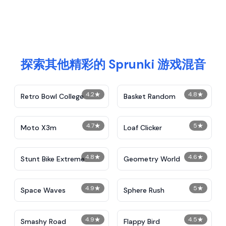
探索其他精彩的 Sprunki 游戏混音
4.2
★
4.8
★
Retro Bowl College
Basket Random
4.7
★
5
★
Moto X3m
Loaf Clicker
4.8
★
4.6
★
Stunt Bike Extreme
Geometry World
4.9
★
5
★
Space Waves
Sphere Rush
4.9
★
4.5
★
Smashy Road
Flappy Bird