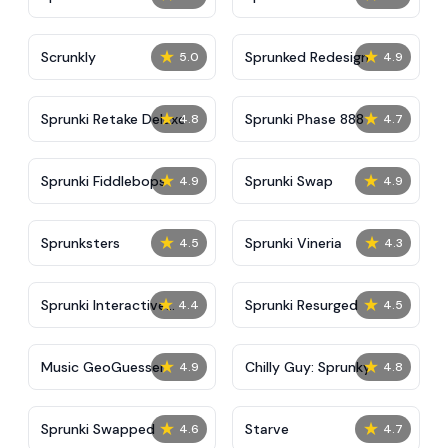
Update
★
★
Scrunkly
Sprunked Redesign
5.0
4.9
★
★
Sprunki Retake Deluxe
Sprunki Phase 888
4.8
4.7
★
★
Sprunki Fiddlebops
Sprunki Swap
4.9
4.9
★
★
Sprunksters
Sprunki Vineria
4.5
4.3
★
★
Sprunki Interactive
Sprunki Resurged
4.4
4.5
Tunner
★
★
Music GeoGuesser
Chilly Guy: Sprunky
4.9
4.8
★
★
Sprunki Swapped
Starve
4.6
4.7