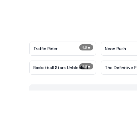
4.8
★
Traffic Rider
Neon Rush
4.8
★
Basketball Stars Unblocked
The Definitive P
Demolition