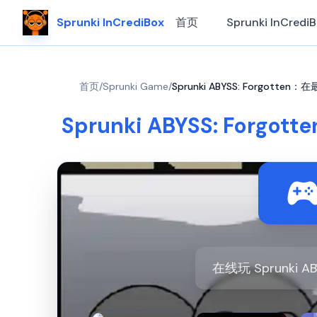
Sprunki InCrediBox
首页
Sprunki InCredi
首页
/
Sprunki Game
/
Sprunki ABYSS: Forgotten
Sprunki ABYSS: Forg
在线玩 Sprunki A