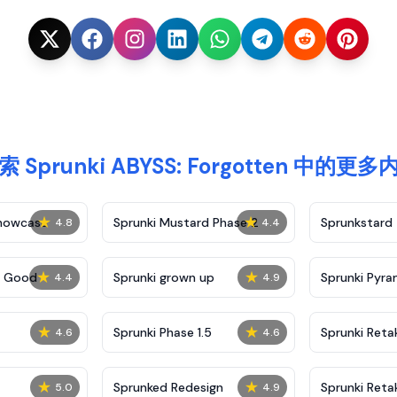
索 Sprunki ABYSS: Forgotten 中的更多
★
★
Showcase
Sprunki Mustard Phase 2
Sprunkstard
4.8
4.4
★
★
c Good
Sprunki grown up
Sprunki Pyra
4.4
4.9
★
★
Sprunki Phase 1.5
Sprunki Reta
4.6
4.6
★
★
Sprunked Redesign
Sprunki Reta
5.0
4.9