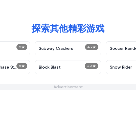
探索其他精彩游戏
5
★
4.7
★
Subway Crackers
Soccer Ran
5
★
4.3
★
hase 9:
Block Blast
Snow Rider
Advertisement