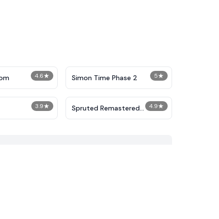
4.6
★
5
★
dom
Simon Time Phase 2
3.9
★
4.9
★
Spruted Remastered
Alternative Phase 2