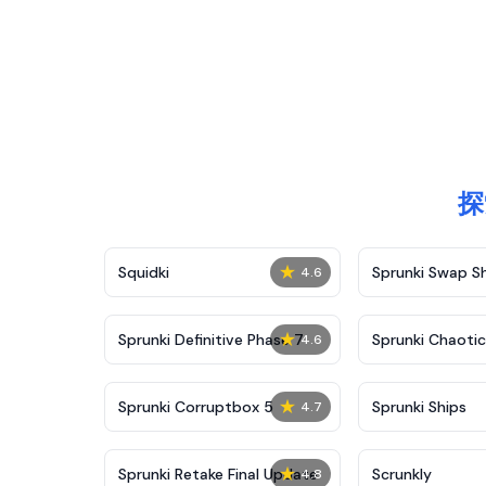
探
★
Squidki
Sprunki Swap 
4.6
★
Sprunki Definitive Phase 7
Sprunki Chaoti
4.6
★
Sprunki Corruptbox 5
Sprunki Ships
4.7
★
Sprunki Retake Final Update
Scrunkly
4.8