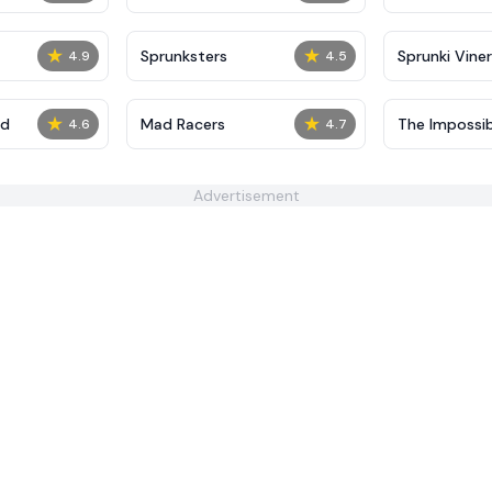
★
★
Sprunksters
Sprunki Viner
4.9
4.5
★
★
ed
Mad Racers
The Impossib
4.6
4.7
Advertisement