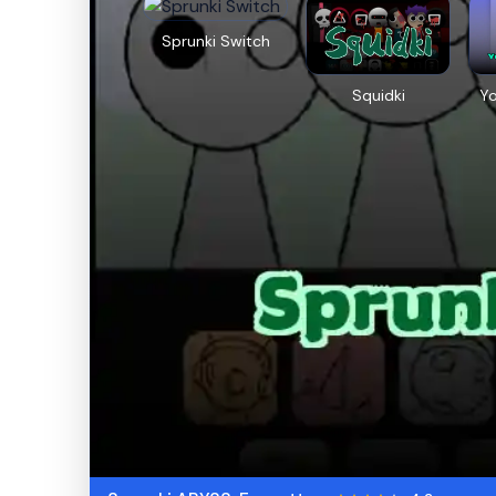
Sprunki Switch
Squidki
Y