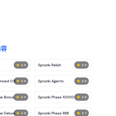
内容
★
★
Sprunki Relish
4.9
4.9
★
★
mixed 0.9
Sprunki Agents
4.6
4.9
★
★
ke Bonus
Sprunki Phase 10000
4.4
4.8
★
★
ke Deluxe
Sprunki Phase 888
4.8
4.7