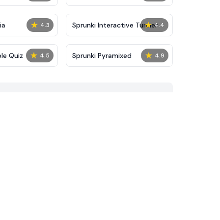
★
★
ia
Sprunki Interactive Tunner
4.3
4.4
★
★
le Quiz
Sprunki Pyramixed
4.5
4.9