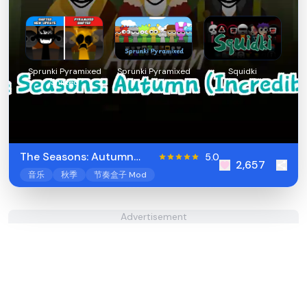
Sprunki Pyramixed
Sprunki Pyramixed
Squidki
Shifted
The Seasons: Autumn
5.0
2,657
(Incredibox)
音乐
秋季
节奏盒子 Mod
Advertisement