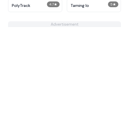
4.7
★
5
★
PolyTrack
Taming Io
Advertisement