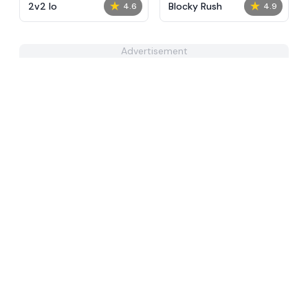
★
★
2v2 Io
Blocky Rush
4.6
4.9
Advertisement