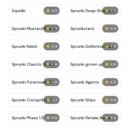
★
★
Squidki
Sprunki Swap Showcase
4.6
4.8
★
★
Sprunki Mustard Phase
Sprunkstard
4.4
4.9
2
★
★
Sprunki Relish
Sprunki Definitive Phase
4.9
4.6
7
★
★
Sprunki Chaotic Good
Sprunki grown up
4.4
4.9
★
★
Sprunki Pyramixed 0.9
Sprunki Agents
4.6
4.9
★
★
Sprunki Corruptbox 5
Sprunki Ships
4.7
4.6
★
★
Sprunki Phase 1.5
Sprunki Retake Bonus
4.6
4.4