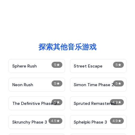
探索其他音乐游戏
5
★
5
★
Sphere Rush
Street Escape
5
★
5
★
Neon Rush
Simon Time Phase 2
5
★
4.9
★
The Definitive Phase 9:
Spruted Remastered
Demolition
Alternative Phase 2
4.5
★
4.9
★
Skrunchy Phase 3
Sphelpki Phase 3