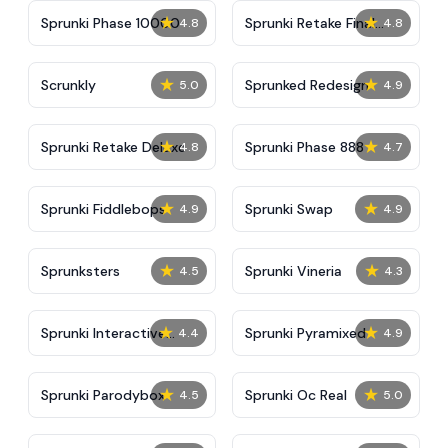
★
★
Sprunki Phase 10000
Sprunki Retake Final
4.8
4.8
Update
★
★
Scrunkly
Sprunked Redesign
5.0
4.9
★
★
Sprunki Retake Deluxe
Sprunki Phase 888
4.8
4.7
★
★
Sprunki Fiddlebops
Sprunki Swap
4.9
4.9
★
★
Sprunksters
Sprunki Vineria
4.5
4.3
★
★
Sprunki Interactive
Sprunki Pyramixed
4.4
4.9
Tunner
★
★
Sprunki Parodybox
Sprunki Oc Real
4.5
5.0