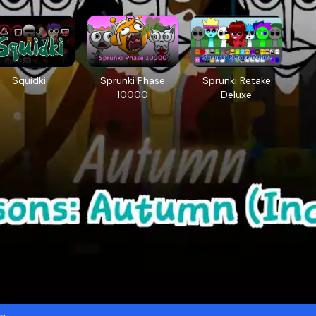
Squidki
Sprunki Phase
Sprunki Retake
10000
Deluxe