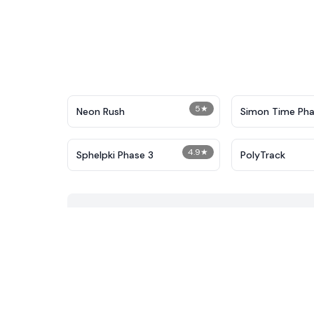
5
★
Neon Rush
Simon Time Pha
4.9
★
Sphelpki Phase 3
PolyTrack