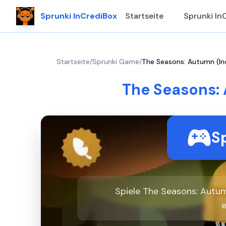
Sprunki InCrediBox
Startseite
Sprunki In
Startseite
/
Sprunki Game
/
The Seasons: Autumn (In
The Seasons:
Sp
Spiele The Seasons: Autum
e