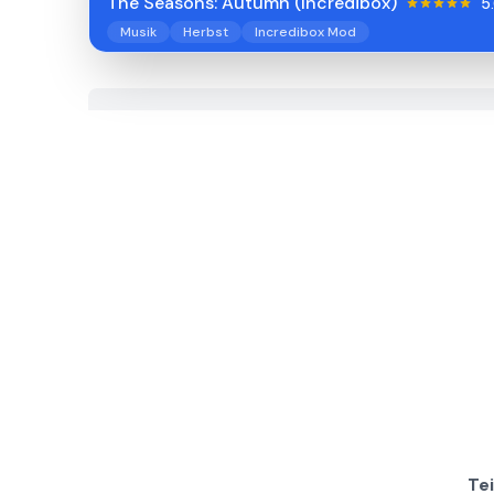
The Seasons: Autumn (Incredibox)
5
Musik
Herbst
Incredibox Mod
Te