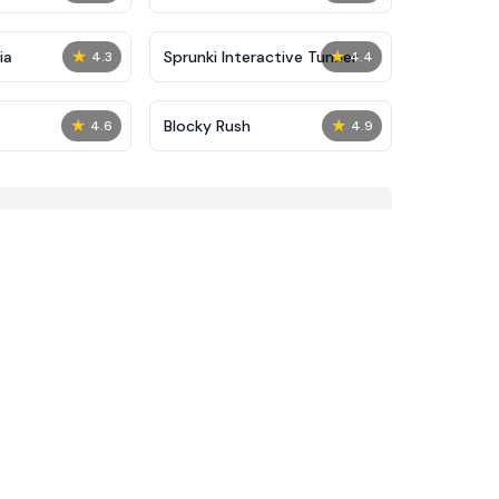
★
★
ia
Sprunki Interactive Tunner
4.3
4.4
★
★
Blocky Rush
4.6
4.9