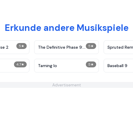
Erkunde andere Musikspiele
5
★
5
★
se 2
The Definitive Phase 9:
Spruted Rem
Demolition
Alternative 
4.7
★
5
★
Taming Io
Baseball 9
Advertisement