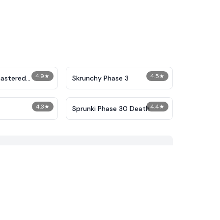
4.9
★
4.5
★
astered
Skrunchy Phase 3
Phase 2
4.3
★
4.4
★
Sprunki Phase 30 Death