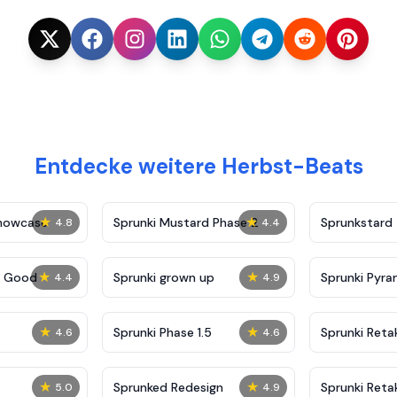
Entdecke weitere Herbst-Beats
★
★
Showcase
Sprunki Mustard Phase 2
Sprunkstard
4.8
4.4
★
★
c Good
Sprunki grown up
Sprunki Pyra
4.4
4.9
★
★
Sprunki Phase 1.5
Sprunki Reta
4.6
4.6
★
★
Sprunked Redesign
Sprunki Reta
5.0
4.9