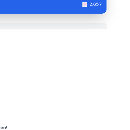
2,657
en!