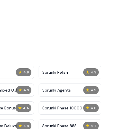
★
★
Sprunki Relish
4.9
4.9
★
★
mixed 0.9
Sprunki Agents
4.6
4.9
★
★
ke Bonus
Sprunki Phase 10000
4.4
4.8
★
★
ke Deluxe
Sprunki Phase 888
4.8
4.7