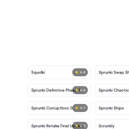
★
Squidki
Sprunki Swap 
4.6
★
Sprunki Definitive Phase 7
Sprunki Chaoti
4.6
★
Sprunki Corruptbox 5
Sprunki Ships
4.7
★
Sprunki Retake Final Update
Scrunkly
4.8