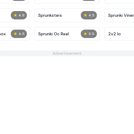
★
★
Sprunksters
Sprunki Viner
4.9
4.5
★
★
box
Sprunki Oc Real
2v2 Io
4.5
5.0
Advertisement