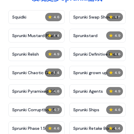
★
★
Squidki
Sprunki Swap Showcase
4.6
4.8
★
★
Sprunki Mustard Phase
Sprunkstard
4.4
4.9
2
★
★
Sprunki Relish
Sprunki Definitive Phase
4.9
4.6
7
★
★
Sprunki Chaotic Good
Sprunki grown up
4.4
4.9
★
★
Sprunki Pyramixed 0.9
Sprunki Agents
4.6
4.9
★
★
Sprunki Corruptbox 5
Sprunki Ships
4.7
4.6
★
★
Sprunki Phase 1.5
Sprunki Retake Bonus
4.6
4.4