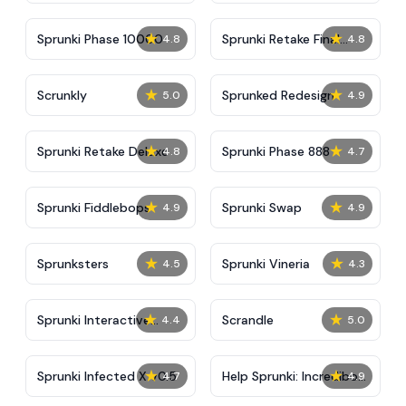
★
★
Sprunki Phase 10000
Sprunki Retake Final
4.8
4.8
Update
★
★
Scrunkly
Sprunked Redesign
5.0
4.9
★
★
Sprunki Retake Deluxe
Sprunki Phase 888
4.8
4.7
★
★
Sprunki Fiddlebops
Sprunki Swap
4.9
4.9
★
★
Sprunksters
Sprunki Vineria
4.5
4.3
★
★
Sprunki Interactive
Scrandle
4.4
5.0
Tunner
★
★
Sprunki Infected X v0.5
Help Sprunki: Incredibox
4.7
4.9
Challenge