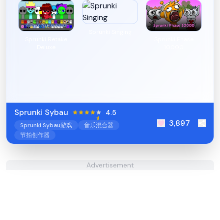
Sprunki Singing
Sprunki Retake
Sprunki Phase
Deluxe
10000
Sprunki Sybau
4.5
3,897
Sprunki Sybau游戏
音乐混合器
节拍创作器
Advertisement