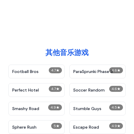
其他音乐游戏
4.7
★
4.6
★
Football Bros
ParaSprunki Phase 3
4.7
★
4.6
★
Perfect Hotel
Soccer Random
4.9
★
4.5
★
Smashy Road
Stumble Guys
5
★
4.9
★
Sphere Rush
Escape Road