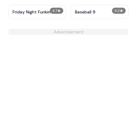
4.7
★
4.3
★
Friday Night Funkin
Baseball 9
Advertisement