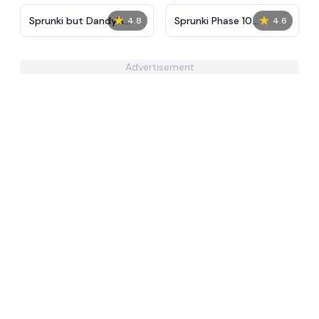
★
★
Sprunki but Dandy's
Sprunki Phase 10
4.8
4.6
World Characters
Definitive
Advertisement