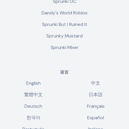
Sprunki OC
Dandy's World Roblox
Sprunki But I Ruined It
Sprunky Mustard
Sprunki Mixer
语言
English
中文
繁體中文
日本語
Deutsch
Français
한국어
Español