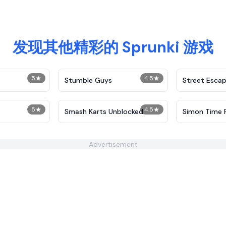
发现其他精彩的 Sprunki 游戏
5
★
4.5
★
Stumble Guys
Street Esca
5
★
4.5
★
Smash Karts Unblocked
Simon Time 
Advertisement