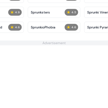
★
★
Sprunksters
Sprunki Viner
4.9
4.5
★
★
ed
SprunkioPhobia
Sprunki Pyra
4.6
4.6
Advertisement