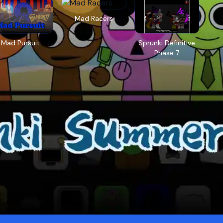
Mad Racers
Mad Pursuit
Sprunki Definitive
Phase 7