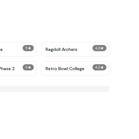
5
★
4.3
★
pe
Ragdoll Archers
5
★
4.2
★
Phase 2
Retro Bowl College