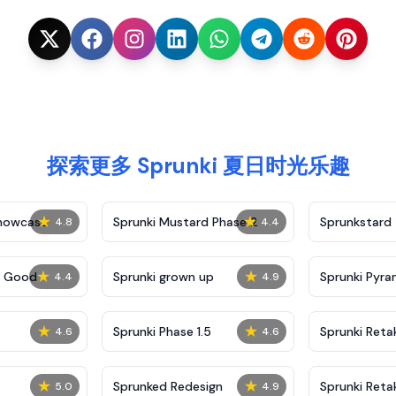
探索更多 Sprunki 夏日时光乐趣
★
★
Showcase
Sprunki Mustard Phase 2
Sprunkstard
4.8
4.4
★
★
c Good
Sprunki grown up
Sprunki Pyra
4.4
4.9
★
★
Sprunki Phase 1.5
Sprunki Reta
4.6
4.6
★
★
Sprunked Redesign
Sprunki Reta
5.0
4.9