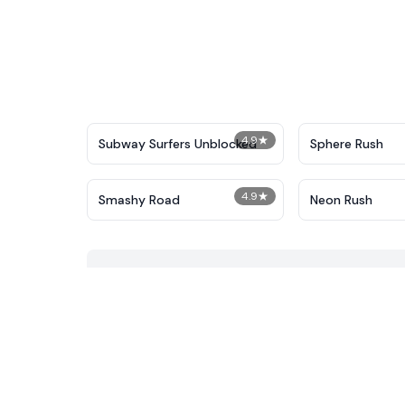
4.9
★
Subway Surfers Unblocked
Sphere Rush
4.9
★
Smashy Road
Neon Rush