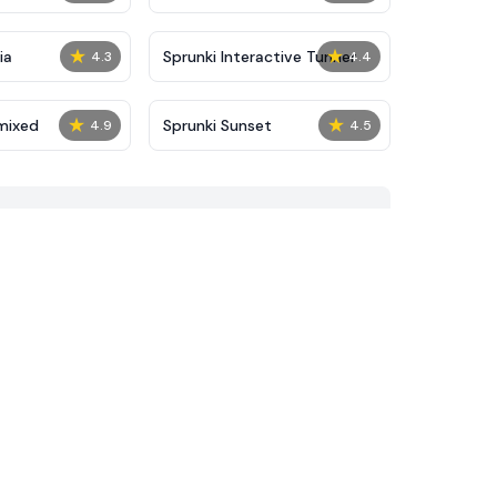
★
★
ia
Sprunki Interactive Tunner
4.3
4.4
★
★
mixed
Sprunki Sunset
4.9
4.5