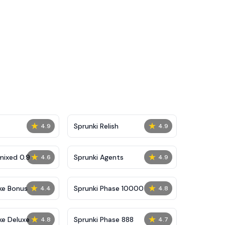
★
★
Sprunki Relish
4.9
4.9
★
★
mixed 0.9
Sprunki Agents
4.6
4.9
★
★
ke Bonus
Sprunki Phase 10000
4.4
4.8
★
★
ke Deluxe
Sprunki Phase 888
4.8
4.7