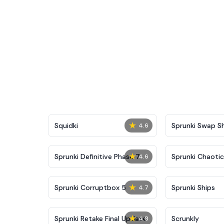
★
Squidki
Sprunki Swap 
4.6
★
Sprunki Definitive Phase 7
Sprunki Chaoti
4.6
★
Sprunki Corruptbox 5
Sprunki Ships
4.7
★
Sprunki Retake Final Update
Scrunkly
4.8