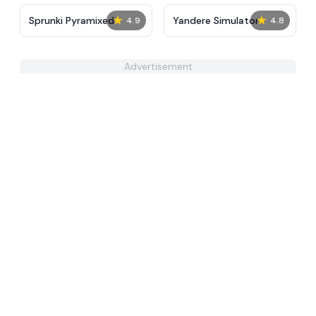
★
★
Sprunki Pyramixed
Yandere Simulator
4.9
4.8
Advertisement