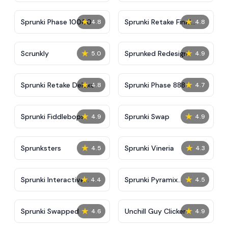
★
★
Sprunki Phase 10000
Sprunki Retake Final
4.8
4.8
Update
★
★
Scrunkly
Sprunked Redesign
5.0
4.9
★
★
Sprunki Retake Deluxe
Sprunki Phase 888
4.8
4.7
★
★
Sprunki Fiddlebops
Sprunki Swap
4.9
4.9
★
★
Sprunksters
Sprunki Vineria
4.5
4.3
★
★
Sprunki Interactive
Sprunki Pyramix
4.4
4.5
Tunner
Creatophobos
★
★
Sprunki Swapped
Unchill Guy Clicker
4.6
4.9