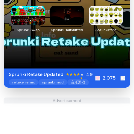
Sprunki Swap
Sprunki Halfshifted
Sprunkstard
Sprunki Retake Updated
4.9
2,075
retake remix
sprunki mod
音乐游戏
Advertisement