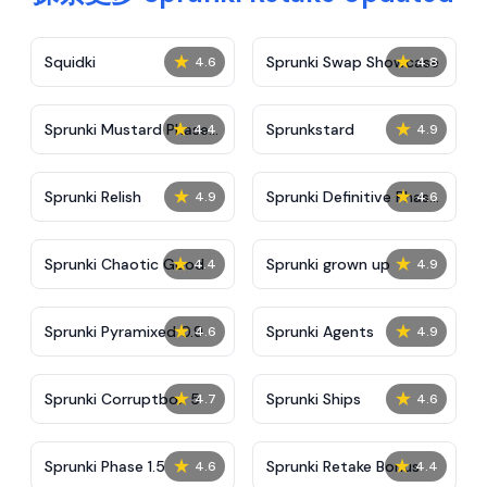
★
★
Squidki
Sprunki Swap Showcase
4.6
4.8
★
★
Sprunki Mustard Phase
Sprunkstard
4.4
4.9
2
★
★
Sprunki Relish
Sprunki Definitive Phase
4.9
4.6
7
★
★
Sprunki Chaotic Good
Sprunki grown up
4.4
4.9
★
★
Sprunki Pyramixed 0.9
Sprunki Agents
4.6
4.9
★
★
Sprunki Corruptbox 5
Sprunki Ships
4.7
4.6
★
★
Sprunki Phase 1.5
Sprunki Retake Bonus
4.6
4.4