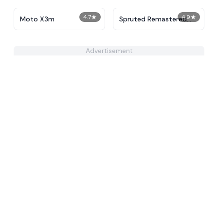
4.7
★
4.9
★
Moto X3m
Spruted Remastered
Alternative Phase 2
Advertisement