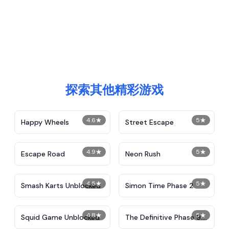
探索其他精彩游戏
4.6
★
5
★
Happy Wheels
Street Escape
4.9
★
5
★
Escape Road
Neon Rush
4.5
★
5
★
Smash Karts Unblocked
Simon Time Phase 2
4.8
★
5
★
Squid Game Unblocked
The Definitive Phase 9:
Demolition