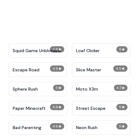
4.8
★
5
★
Squid Game Unblocked
Loaf Clicker
4.9
★
4.5
★
Escape Road
Slice Master
5
★
4.7
★
Sphere Rush
Moto X3m
4.8
★
5
★
Paper Minecraft
Street Escape
4.6
★
5
★
Bad Parenting
Neon Rush