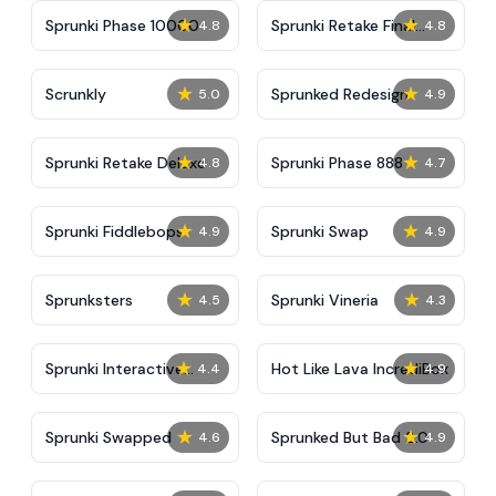
★
★
Sprunki Phase 10000
Sprunki Retake Final
4.8
4.8
Update
★
★
Scrunkly
Sprunked Redesign
5.0
4.9
★
★
Sprunki Retake Deluxe
Sprunki Phase 888
4.8
4.7
★
★
Sprunki Fiddlebops
Sprunki Swap
4.9
4.9
★
★
Sprunksters
Sprunki Vineria
4.5
4.3
★
★
Sprunki Interactive
Hot Like Lava IncrediBox
4.4
4.9
Tunner
★
★
Sprunki Swapped
Sprunked But Bad 2.0
4.6
4.9