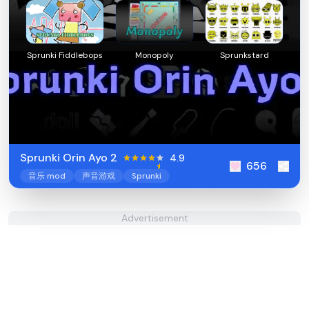
Sprunki Fiddlebops
Monopoly
Sprunkstard
Sprunki Orin Ayo 2
4.9
656
音乐 mod
声音游戏
Sprunki
Advertisement