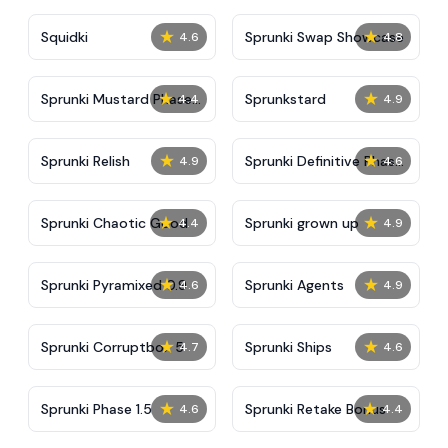
★
★
Squidki
Sprunki Swap Showcase
4.6
4.8
★
★
Sprunki Mustard Phase
Sprunkstard
4.4
4.9
2
★
★
Sprunki Relish
Sprunki Definitive Phase
4.9
4.6
7
★
★
Sprunki Chaotic Good
Sprunki grown up
4.4
4.9
★
★
Sprunki Pyramixed 0.9
Sprunki Agents
4.6
4.9
★
★
Sprunki Corruptbox 5
Sprunki Ships
4.7
4.6
★
★
Sprunki Phase 1.5
Sprunki Retake Bonus
4.6
4.4