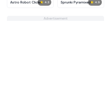
★
★
Astro Robot Clicker
Sprunki Pyramixed
4.3
4.9
Advertisement