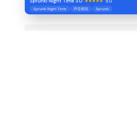
Sprunki Night Time 3.0
5.0
Sprunki Night Time
声音模组
Sprunki