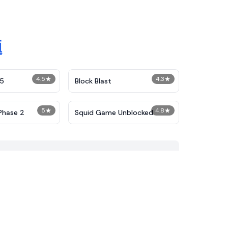
题
4.5
★
4.3
★
25
Block Blast
5
★
4.8
★
Phase 2
Squid Game Unblocked