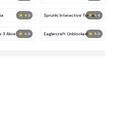
★
★
ia
Sprunki Interactive Tunner
4.3
4.4
★
★
 3 Alive
Eaglercraft Unblocked
4.8
5.0