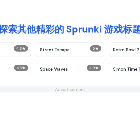
探索其他精彩的 Sprunki 游戏标
4.8
★
5
★
Street Escape
Retro Bowl 
4.3
★
4.9
★
Space Waves
Simon Time 
Advertisement