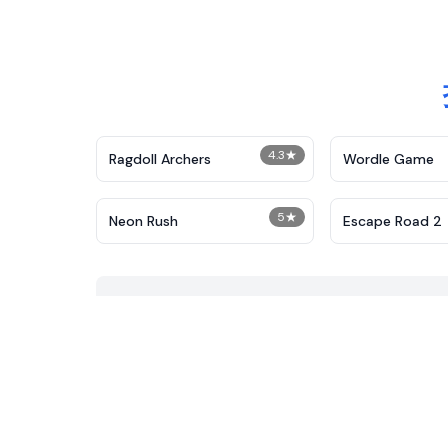
4.3
★
Ragdoll Archers
Wordle Game
5
★
Neon Rush
Escape Road 2