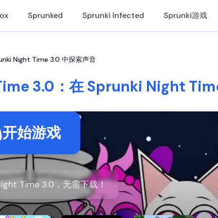
Box
Sprunked
Sprunki Infected
Sprunki游戏
runki Night Time 3.0 中探索声音
 Time 3.0：在 Sprunki Night 
开始游戏
Night Time 3.0，无需下载！