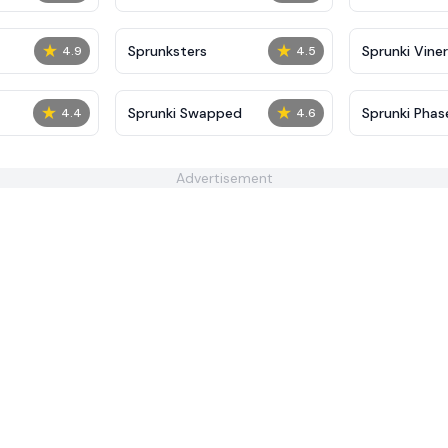
★
★
Sprunksters
Sprunki Viner
4.9
4.5
★
★
Sprunki Swapped
Sprunki Phase
4.4
4.6
Advertisement