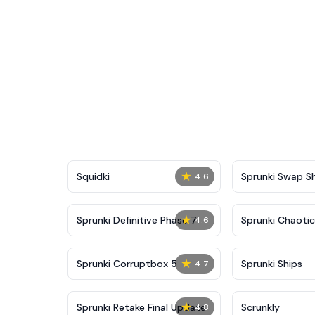
★
Squidki
Sprunki Swap 
4.6
★
Sprunki Definitive Phase 7
Sprunki Chaoti
4.6
★
Sprunki Corruptbox 5
Sprunki Ships
4.7
★
Sprunki Retake Final Update
Scrunkly
4.8