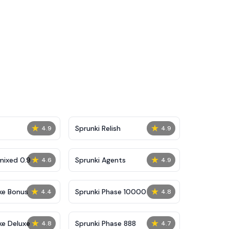
★
★
Sprunki Relish
4.9
4.9
★
★
mixed 0.9
Sprunki Agents
4.6
4.9
★
★
ke Bonus
Sprunki Phase 10000
4.4
4.8
★
★
ke Deluxe
Sprunki Phase 888
4.8
4.7