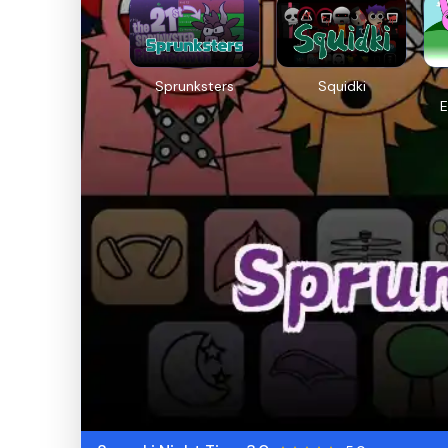
Sprunksters
Squidki
E