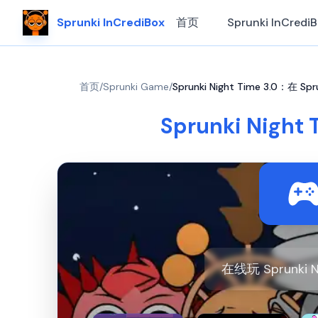
Sprunki InCrediBox
首页
Sprunki InCredi
首页
/
Sprunki Game
/
Sprunki Night Time 3.0：在 Sp
Sprunki Night
在线玩 Sprunki 