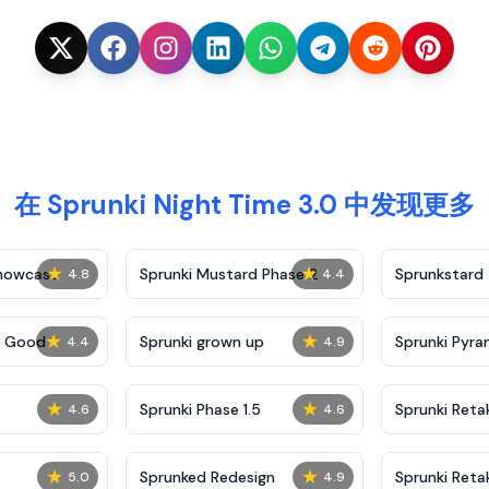
在 Sprunki Night Time 3.0 中发现更多
★
★
Showcase
Sprunki Mustard Phase 2
Sprunkstard
4.8
4.4
★
★
c Good
Sprunki grown up
Sprunki Pyra
4.4
4.9
★
★
Sprunki Phase 1.5
Sprunki Reta
4.6
4.6
★
★
Sprunked Redesign
Sprunki Reta
5.0
4.9