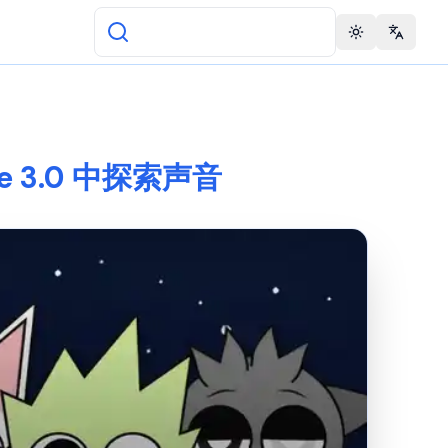
Toggle theme
Change 
Time 3.0 中探索声音