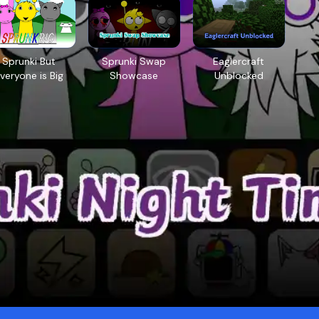
Sprunki But
Sprunki Swap
Eaglercraft
veryone is Big
Showcase
Unblocked