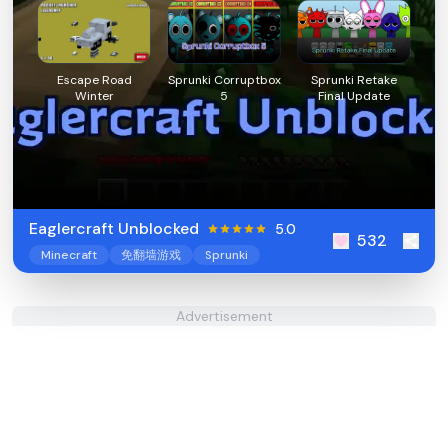
Escape Road
Sprunki Corruptbox
Sprunki Retake
Winter
5
Final Update
Eaglercraft Unblocked
5.0
532
Minecraft
免翻墙游戏
Sprunki
Advertisement