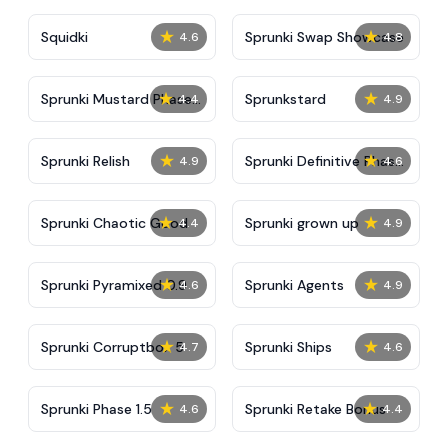
★
★
Squidki
Sprunki Swap Showcase
4.6
4.8
★
★
Sprunki Mustard Phase
Sprunkstard
4.4
4.9
2
★
★
Sprunki Relish
Sprunki Definitive Phase
4.9
4.6
7
★
★
Sprunki Chaotic Good
Sprunki grown up
4.4
4.9
★
★
Sprunki Pyramixed 0.9
Sprunki Agents
4.6
4.9
★
★
Sprunki Corruptbox 5
Sprunki Ships
4.7
4.6
★
★
Sprunki Phase 1.5
Sprunki Retake Bonus
4.6
4.4