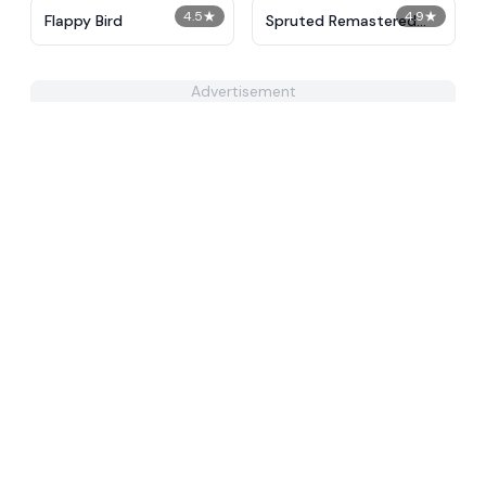
4.5
★
4.9
★
Flappy Bird
Spruted Remastered
Alternative Phase 2
Advertisement