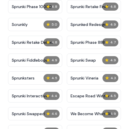
★
★
Sprunki Phase 10000
Sprunki Retake Final
4.8
4.8
Update
★
★
Scrunkly
Sprunked Redesign
5.0
4.9
★
★
Sprunki Retake Deluxe
Sprunki Phase 888
4.8
4.7
★
★
Sprunki Fiddlebops
Sprunki Swap
4.9
4.9
★
★
Sprunksters
Sprunki Vineria
4.5
4.3
★
★
Sprunki Interactive
Escape Road Winter
4.4
4.5
Tunner
★
★
Sprunki Swapped
We Become What We
4.6
4.9
Behold