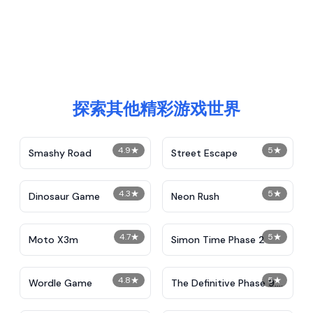
探索其他精彩游戏世界
4.9
★
5
★
Smashy Road
Street Escape
4.3
★
5
★
Dinosaur Game
Neon Rush
4.7
★
5
★
Moto X3m
Simon Time Phase 2
4.8
★
5
★
Wordle Game
The Definitive Phase 9:
Demolition