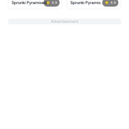
★
★
Sprunki Pyramixed
Sprunki Pyramix
4.9
4.8
Ultimate Port
Advertisement