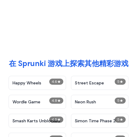
在 Sprunki 游戏上探索其他精彩游戏
4.6
★
5
★
Happy Wheels
Street Escape
4.8
★
5
★
Wordle Game
Neon Rush
4.5
★
5
★
Smash Karts Unblocked
Simon Time Phase 2