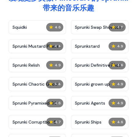
带来的音乐乐趣
★
★
Squidki
Sprunki Swap Showcase
4.6
4.8
★
★
Sprunki Mustard Phase
Sprunkstard
4.4
4.9
2
★
★
Sprunki Relish
Sprunki Definitive Phase
4.9
4.6
7
★
★
Sprunki Chaotic Good
Sprunki grown up
4.4
4.9
★
★
Sprunki Pyramixed 0.9
Sprunki Agents
4.6
4.9
★
★
Sprunki Corruptbox 5
Sprunki Ships
4.7
4.6