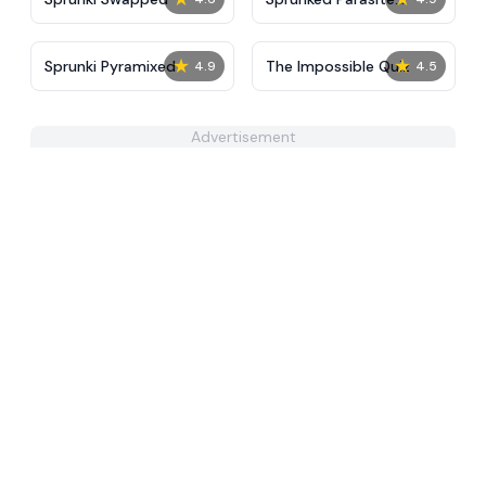
Remake
★
★
Sprunki Pyramixed
The Impossible Quiz
4.9
4.5
Advertisement