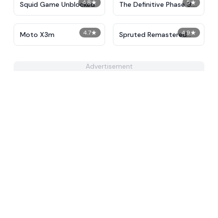
4.8
★
5
★
Squid Game Unblocked
The Definitive Phase 9:
Demolition
4.7
★
4.9
★
Moto X3m
Spruted Remastered
Alternative Phase 2
Advertisement