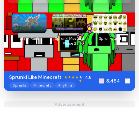
Stack Rush
Sprunki Mustard
Sprunkstard
Phase 2
Sprunki Like Minecraft
4.8
3,484
Sprunki
Minecraft
Rhythm
Advertisement