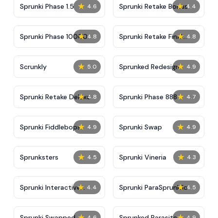
★
★
Sprunki Phase 1.5
Sprunki Retake Bonus
4.6
4.4
★
★
Sprunki Phase 10000
Sprunki Retake Final
4.8
4.8
Update
★
★
Scrunkly
Sprunked Redesign
5.0
4.9
★
★
Sprunki Retake Deluxe
Sprunki Phase 888
4.8
4.7
★
★
Sprunki Fiddlebops
Sprunki Swap
4.9
4.9
★
★
Sprunksters
Sprunki Vineria
4.5
4.3
★
★
Sprunki Interactive
Sprunki ParaSprunkilo
4.4
4.5
Tunner
★
★
Sprunki Swapped
Sprunked Parasite
4.6
4.9