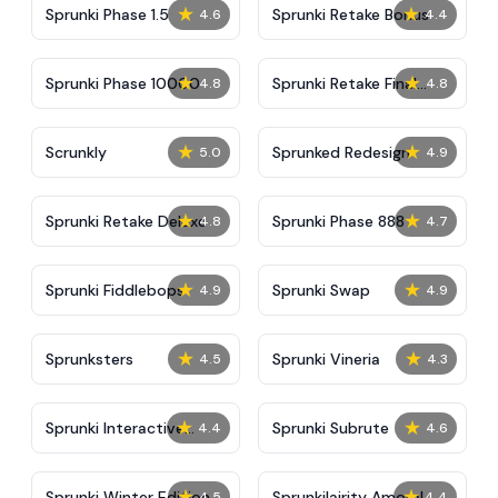
★
★
Sprunki Phase 1.5
Sprunki Retake Bonus
4.6
4.4
★
★
Sprunki Phase 10000
Sprunki Retake Final
4.8
4.8
Update
★
★
Scrunkly
Sprunked Redesign
5.0
4.9
★
★
Sprunki Retake Deluxe
Sprunki Phase 888
4.8
4.7
★
★
Sprunki Fiddlebops
Sprunki Swap
4.9
4.9
★
★
Sprunksters
Sprunki Vineria
4.5
4.3
★
★
Sprunki Interactive
Sprunki Subrute
4.4
4.6
Tunner
★
★
Sprunki Winter Edition
Sprunkilairity Amoral
4.5
4.4