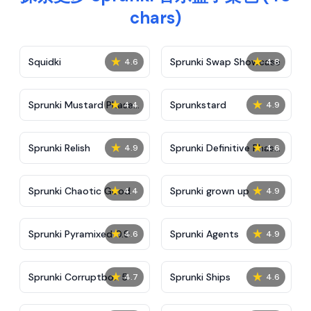
chars)
★
★
Squidki
Sprunki Swap Showcase
4.6
4.8
★
★
Sprunki Mustard Phase
Sprunkstard
4.4
4.9
2
★
★
Sprunki Relish
Sprunki Definitive Phase
4.9
4.6
7
★
★
Sprunki Chaotic Good
Sprunki grown up
4.4
4.9
★
★
Sprunki Pyramixed 0.9
Sprunki Agents
4.6
4.9
★
★
Sprunki Corruptbox 5
Sprunki Ships
4.7
4.6