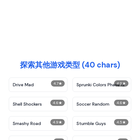
探索其他游戏类型 (40 chars)
4.7
★
4.9
★
Drive Mad
Sprunki Colors Phase 12
4.6
★
4.6
★
Shell Shockers
Soccer Random
4.9
★
4.5
★
Smashy Road
Stumble Guys