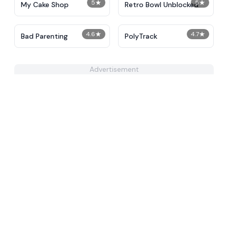
5
★
5
★
My Cake Shop
Retro Bowl Unblocked
4.6
★
4.7
★
Bad Parenting
PolyTrack
Advertisement