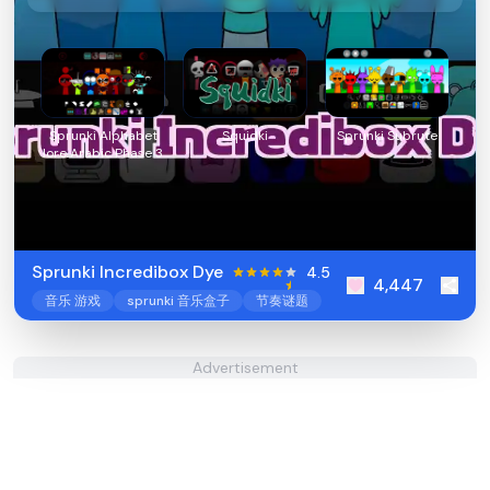
Sprunki Alphabet
Squidki
Sprunki Subrute
lore Arabic Phase 3
Sprunki Incredibox Dye
4.5
4,447
音乐 游戏
sprunki 音乐盒子
节奏谜题
Advertisement