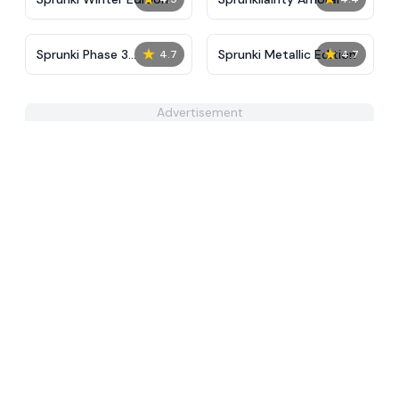
★
★
Sprunki Phase 3
Sprunki Metallic Edition
4.7
4.7
Octatheredrawer
Version
Advertisement