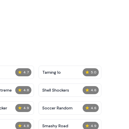
★
★
Taming Io
4.7
5.0
★
★
xtreme
Shell Shockers
4.8
4.6
★
★
cker
Soccer Random
4.9
4.6
★
★
Smashy Road
4.8
4.9