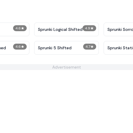
4.6
★
4.9
★
Sprunki Logical Shifted
Sprunki Sorr
4.6
★
4.7
★
med
Sprunki 5 Shifted
Sprunki Stat
Advertisement