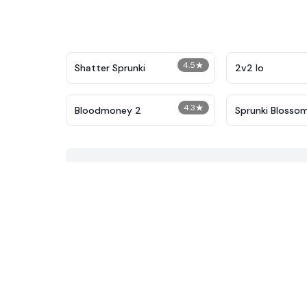
4.5
★
Shatter Sprunki
2v2 Io
4.3
★
Bloodmoney 2
Sprunki Blosso