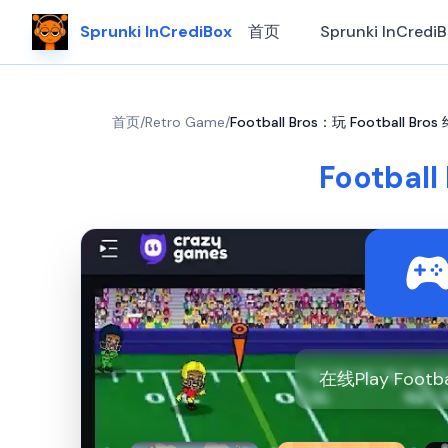
Sprunki InCrediBox
首页
Sprunki InCredi
首页
/
Retro Game
/
Football Bros：玩 Football Bro
Footbal
在线Play Footb