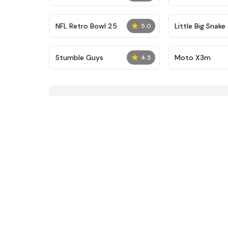
★
NFL Retro Bowl 25
Little Big Snake
5.0
★
Stumble Guys
Moto X3m
4.5