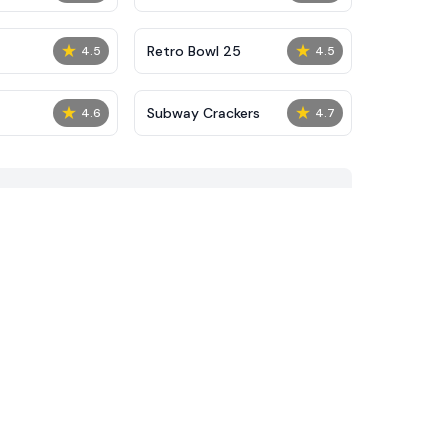
★
★
Retro Bowl 25
4.5
4.5
★
★
Subway Crackers
4.6
4.7