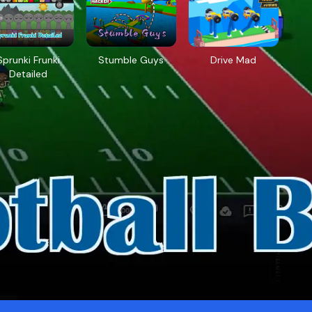
Sprunki Frunki
Stumble Guys
Drive Mad
Detailed