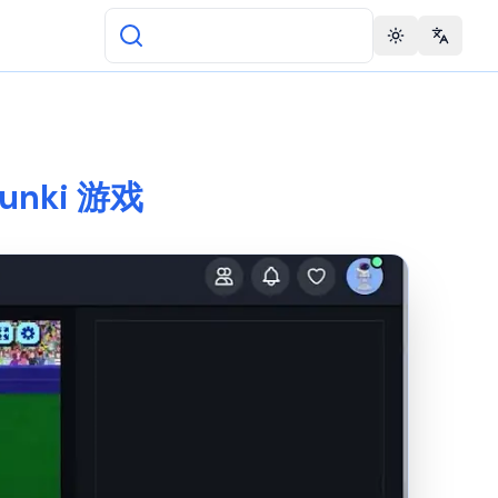
Toggle theme
Change 
runki 游戏