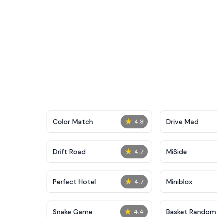
★
Color Match
Drive Mad
4.8
★
Drift Road
MiSide
4.7
★
Perfect Hotel
Miniblox
4.7
★
Snake Game
Basket Random
4.4