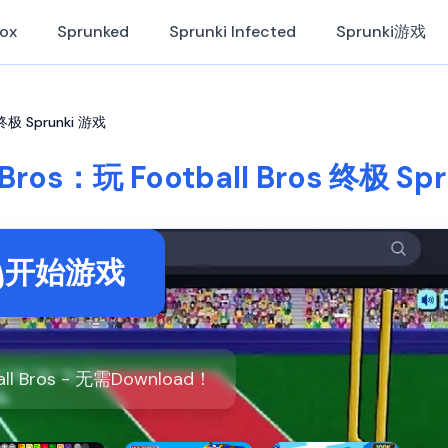
Box
Sprunked
Sprunki Infected
Sprunki游戏
s 终极 Sprunki 游戏
l Bros：玩 Football Bros 终极 Sp
开始游戏
all Bros - 无需Download！