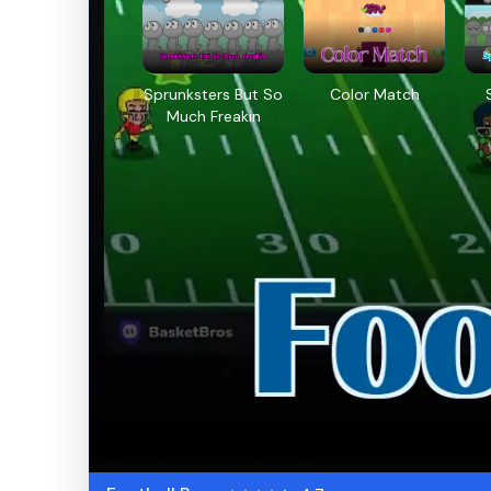
Sprunksters But So
Color Match
Much Freakin