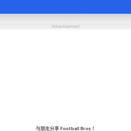
Advertisement
与朋友分享 Football Bros！