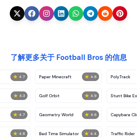
了解更多关于 Football Bros 的信息
★
★
Paper Minecraft
PolyTrack
4.7
4.8
★
★
Golf Orbit
Stunt Bike E
4.3
4.9
★
★
Geometry World
Capybara Cli
4.7
4.6
★
★
Bad Time Simulator
Traffic Rider
4.8
4.4