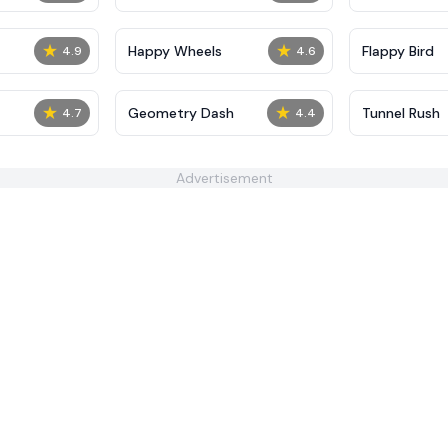
★
★
Happy Wheels
Flappy Bird
4.9
4.6
★
★
Geometry Dash
Tunnel Rush
4.7
4.4
Advertisement