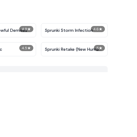
4.9
★
4.6
★
owful Demises
Sprunki Storm Infection
4.5
★
5
★
ic
Sprunki Retake (New Human
Version) with Bonus