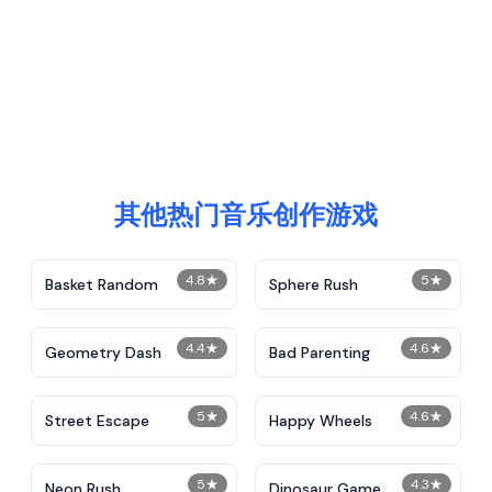
其他热门音乐创作游戏
4.8
★
5
★
Basket Random
Sphere Rush
4.4
★
4.6
★
Geometry Dash
Bad Parenting
5
★
4.6
★
Street Escape
Happy Wheels
5
★
4.3
★
Neon Rush
Dinosaur Game