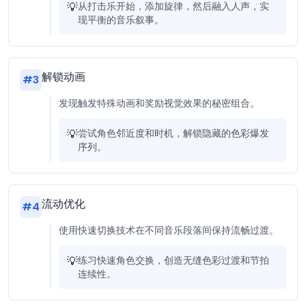
💡
从打击乐开始，添加旋律，然后融入人声，实
现平衡的音乐叙事。
解锁动画
#
3
发现触发特殊动画和奖励视觉效果的秘密组合。
💡
尝试角色邻近度和时机，解锁隐藏的色彩爆发
序列。
流动优化
#
4
使用快速切换技术在不同音乐段落间保持流畅过渡。
💡
练习快速角色交换，创造无缝色彩过渡和节拍
连续性。