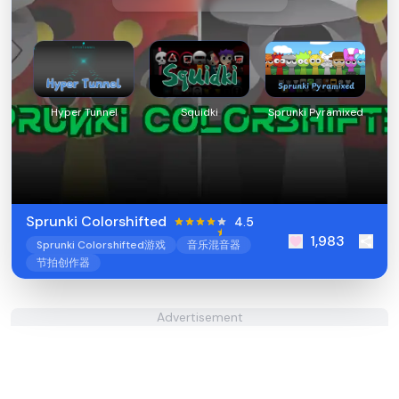
Hyper Tunnel
Squidki
Sprunki Pyramixed
Sprunki Colorshifted
4.5
1,983
Sprunki Colorshifted游戏
音乐混音器
节拍创作器
Advertisement