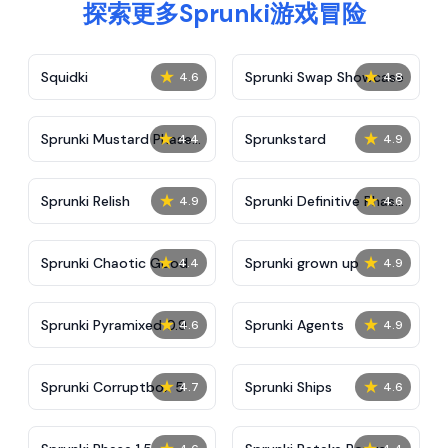
探索更多Sprunki游戏冒险
★
★
Squidki
Sprunki Swap Showcase
4.6
4.8
★
★
Sprunki Mustard Phase
Sprunkstard
4.4
4.9
2
★
★
Sprunki Relish
Sprunki Definitive Phase
4.9
4.6
7
★
★
Sprunki Chaotic Good
Sprunki grown up
4.4
4.9
★
★
Sprunki Pyramixed 0.9
Sprunki Agents
4.6
4.9
★
★
Sprunki Corruptbox 5
Sprunki Ships
4.7
4.6