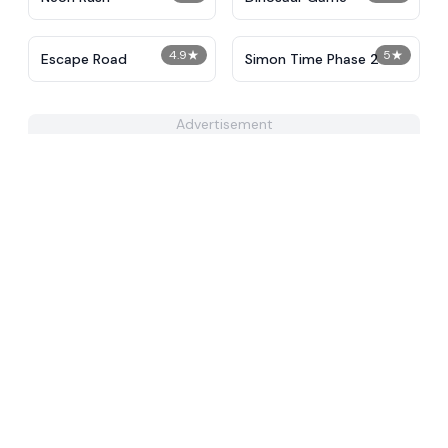
4.9
★
5
★
Escape Road
Simon Time Phase 2
Advertisement