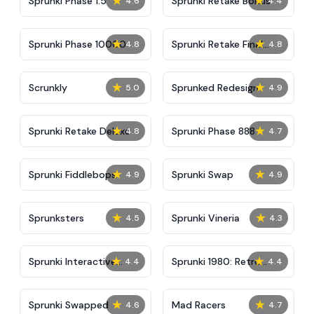
★
★
Sprunki Phase 1.5
Sprunki Retake Bonus
4.6
4.4
★
★
Sprunki Phase 10000
Sprunki Retake Final
4.8
4.8
Update
★
★
Scrunkly
Sprunked Redesign
5.0
4.9
★
★
Sprunki Retake Deluxe
Sprunki Phase 888
4.8
4.7
★
★
Sprunki Fiddlebops
Sprunki Swap
4.9
4.9
★
★
Sprunksters
Sprunki Vineria
4.5
4.3
★
★
Sprunki Interactive
Sprunki 1980: Retro
4.4
4.4
Tunner
Edition
★
★
Sprunki Swapped
Mad Racers
4.6
4.7