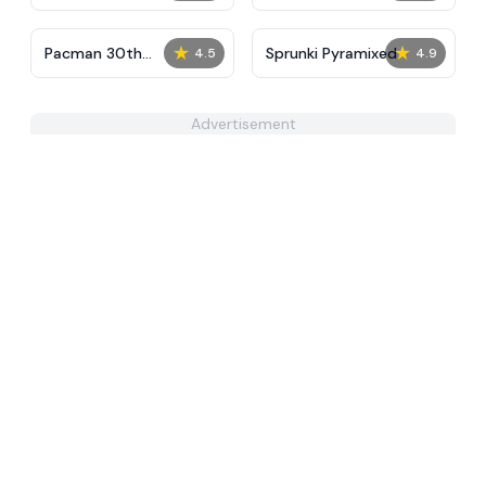
★
★
Pacman 30th
Sprunki Pyramixed
4.5
4.9
Anniversary
Advertisement