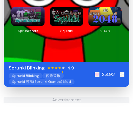
Sprunksters
Squidki
2048
Sprunki Blinking
4.9
2,493
Sprunki Blinking
闪烁音乐
Sprunki 游戏(Sprunki Games) Mod
Advertisement