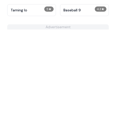
5
★
4.3
★
Taming Io
Baseball 9
Advertisement