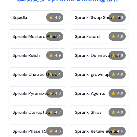
★
★
Squidki
Sprunki Swap Showcase
4.6
4.8
★
★
Sprunki Mustard Phase
Sprunkstard
4.4
4.9
2
★
★
Sprunki Relish
Sprunki Definitive Phase
4.9
4.6
7
★
★
Sprunki Chaotic Good
Sprunki grown up
4.4
4.9
★
★
Sprunki Pyramixed 0.9
Sprunki Agents
4.6
4.9
★
★
Sprunki Corruptbox 5
Sprunki Ships
4.7
4.6
★
★
Sprunki Phase 1.5
Sprunki Retake Bonus
4.6
4.4