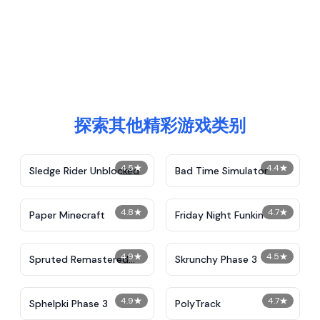
探索其他精彩游戏类别
4.5
★
4.4
★
Sledge Rider Unblocked
Bad Time Simulator
4.8
★
4.7
★
Paper Minecraft
Friday Night Funkin
4.9
★
4.5
★
Spruted Remastered
Skrunchy Phase 3
Alternative Phase 2
4.9
★
4.7
★
Sphelpki Phase 3
PolyTrack