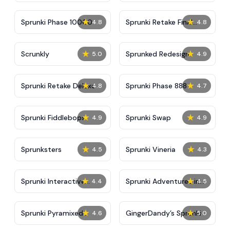
★
★
Sprunki Phase 10000
Sprunki Retake Final
4.8
4.8
Update
★
★
Scrunkly
Sprunked Redesign
5.0
4.9
★
★
Sprunki Retake Deluxe
Sprunki Phase 888
4.8
4.7
★
★
Sprunki Fiddlebops
Sprunki Swap
4.9
4.9
★
★
Sprunksters
Sprunki Vineria
4.5
4.3
★
★
Sprunki Interactive
Sprunki Adventures in
4.4
4.5
Tunner
Melodia
★
★
Sprunki Pyramixed
GingerDandy’s Sprunki
4.6
5.0
Regretful