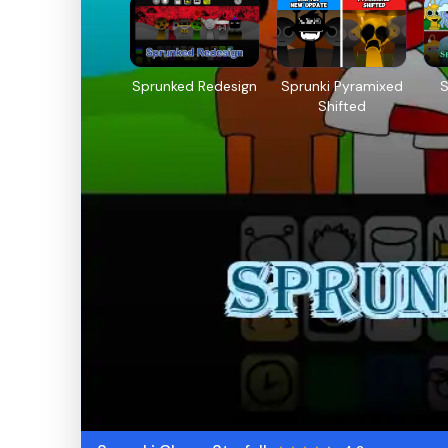
Sprunked Redesign
Sprunki Pyramixed
S
Shifted