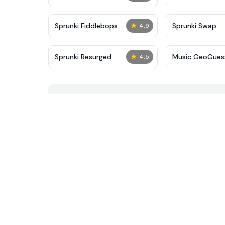
★
Sprunki Fiddlebops
Sprunki Swap
4.9
★
Sprunki Resurged
Music GeoGues
4.5