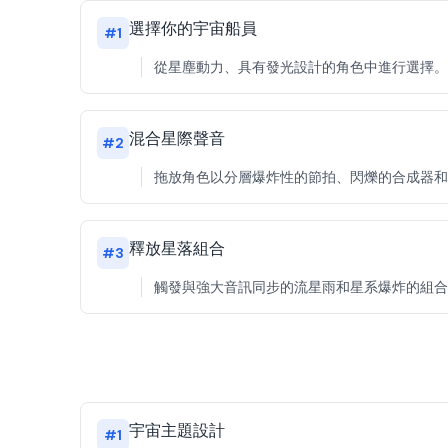
選擇你的宇宙船員
#
1
從星塵動力、具有發光設計的角色中進行選擇。每
混合星際聲音
#
2
拖放角色以分層爆炸性的節拍、閃爍的合成器和有節奏的混
釋放星落組合
#
3
觸發與強大音訊同步的流星雨和星系爆炸的組合
宇宙主題設計
#
1