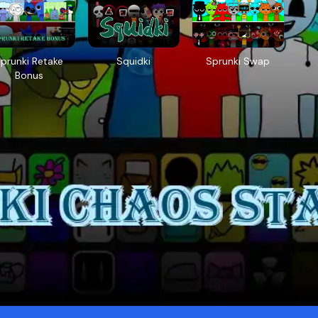
prunki Retake
Squidki
Sprunki Swap
Bonus