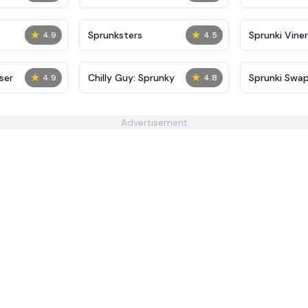
★
★
Sprunksters
Sprunki Viner
4.9
4.5
★
★
ser
Chilly Guy: Sprunky
Sprunki Swa
4.9
4.8
Advertisement