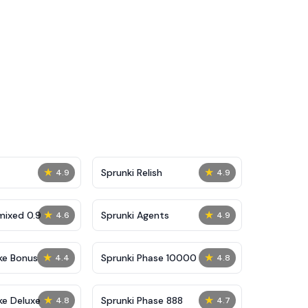
★
★
Sprunki Relish
4.9
4.9
★
★
mixed 0.9
Sprunki Agents
4.6
4.9
★
★
ke Bonus
Sprunki Phase 10000
4.4
4.8
★
★
ke Deluxe
Sprunki Phase 888
4.8
4.7