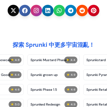
探索 Sprunki 中更多宇宙混亂！
★
★
Showcase
Sprunki Mustard Phase 2
Sprunkstard
4.8
4.4
★
★
c Good
Sprunki grown up
Sprunki Pyra
4.4
4.9
★
★
Sprunki Phase 1.5
Sprunki Reta
4.6
4.6
★
★
Sprunked Redesign
Sprunki Reta
5.0
4.9