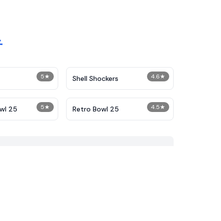
音
5
★
4.6
★
Shell Shockers
5
★
4.5
★
wl 25
Retro Bowl 25