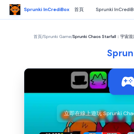
Sprunki InCrediBox
首頁
Sprunki InCredi
首頁
/
Sprunki Game
/
Sprunki Chaos Starfall：
Spru
立即在線上遊玩 Sprunki Ch