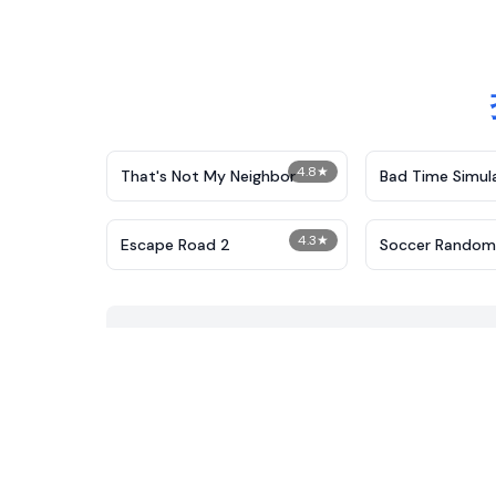
4.8
★
That's Not My Neighbor
Bad Time Simul
4.3
★
Escape Road 2
Soccer Random