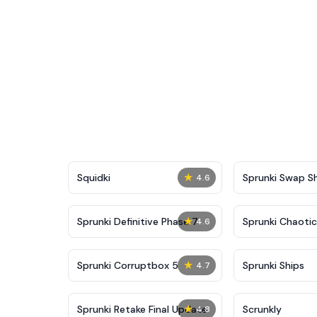
★
Squidki
Sprunki Swap 
4.6
★
Sprunki Definitive Phase 7
Sprunki Chaoti
4.6
★
Sprunki Corruptbox 5
Sprunki Ships
4.7
★
Sprunki Retake Final Update
Scrunkly
4.8