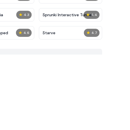
★
★
ia
Sprunki Interactive Tunner
4.3
4.4
★
★
pped
Starve
4.6
4.7