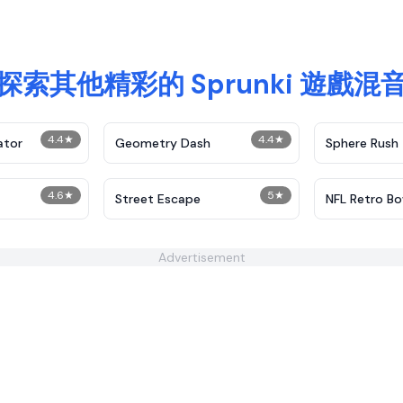
探索其他精彩的 Sprunki 遊戲混
4.4
★
4.4
★
ator
Geometry Dash
Sphere Rush
4.6
★
5
★
Street Escape
NFL Retro Bo
Advertisement