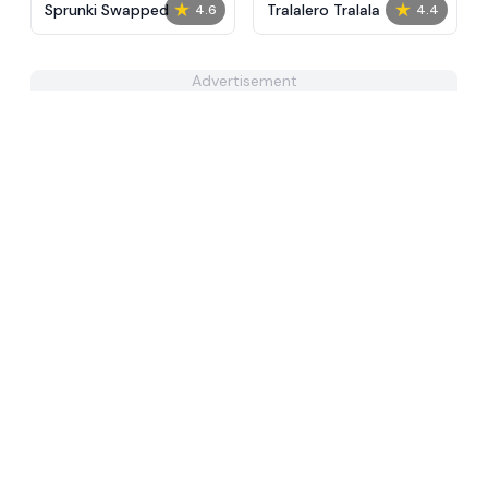
★
★
Sprunki Swapped
Tralalero Tralala
4.6
4.4
Advertisement