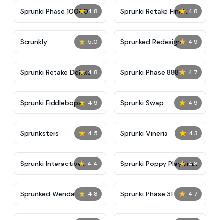
★
★
Sprunki Phase 10000
Sprunki Retake Final
4.8
4.8
Update
★
★
Scrunkly
Sprunked Redesign
5.0
4.9
★
★
Sprunki Retake Deluxe
Sprunki Phase 888
4.8
4.7
★
★
Sprunki Fiddlebops
Sprunki Swap
4.9
4.9
★
★
Sprunksters
Sprunki Vineria
4.5
4.3
★
★
Sprunki Interactive
Sprunki Poppy Playtime
4.4
4.8
Tunner
Phase 5
★
★
Sprunked Wenda
Sprunki Phase 31
4.8
4.7
Treatment