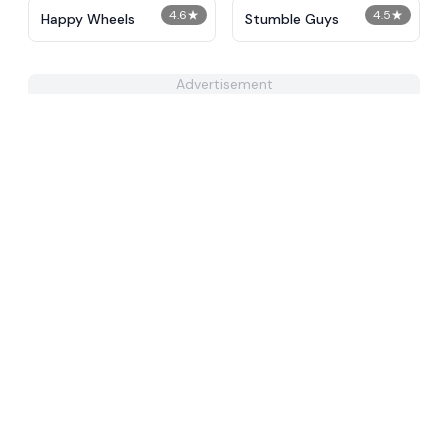
4.6
★
4.5
★
Happy Wheels
Stumble Guys
Advertisement