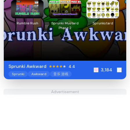
Rumble Rush
Sprunki Mustard
Sprunkstard
Phase 2
Sprunki Awkward
4.4
3,184
Sprunki
Awkward
音乐 游戏
Advertisement