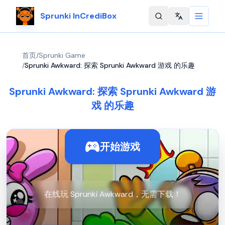
Sprunki InCrediBox
Change langu
首页
/
Sprunki Game
/
Sprunki Awkward: 探索 Sprunki Awkward 游戏 的乐趣
Sprunki Awkward: 探索 Sprunki Awkward 游
戏 的乐趣
开始游戏
在线玩 Sprunki Awkward，无需下载！