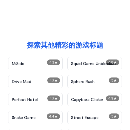
探索其他精彩的游戏标题
4.3
★
4.8
★
MiSide
Squid Game Unblocked
4.7
★
5
★
Drive Mad
Sphere Rush
4.7
★
4.9
★
Perfect Hotel
Capybara Clicker
4.4
★
5
★
Snake Game
Street Escape