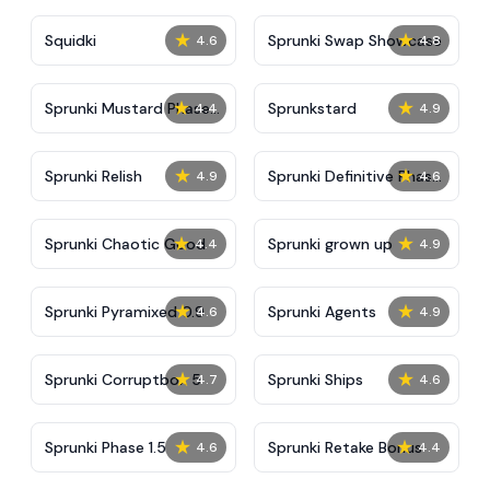
★
★
Squidki
Sprunki Swap Showcase
4.6
4.8
★
★
Sprunki Mustard Phase
Sprunkstard
4.4
4.9
2
★
★
Sprunki Relish
Sprunki Definitive Phase
4.9
4.6
7
★
★
Sprunki Chaotic Good
Sprunki grown up
4.4
4.9
★
★
Sprunki Pyramixed 0.9
Sprunki Agents
4.6
4.9
★
★
Sprunki Corruptbox 5
Sprunki Ships
4.7
4.6
★
★
Sprunki Phase 1.5
Sprunki Retake Bonus
4.6
4.4