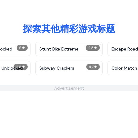
探索其他精彩游戏标题
5
★
4.8
★
locked
Stunt Bike Extreme
Escape Road
4.8
★
4.7
★
s Unblocked
Subway Crackers
Color Match
Advertisement