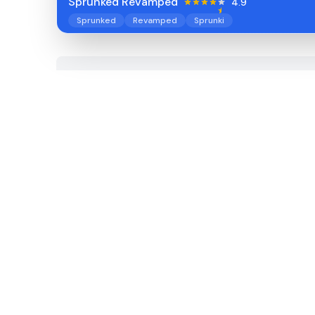
Sprunked Revamped
4.9
Sprunked
Revamped
Sprunki