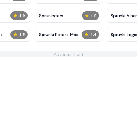
★
★
Sprunksters
Sprunki Viner
4.9
4.5
★
★
ts
Sprunki Retake Max
Sprunki Logic
4.5
4.4
Advertisement