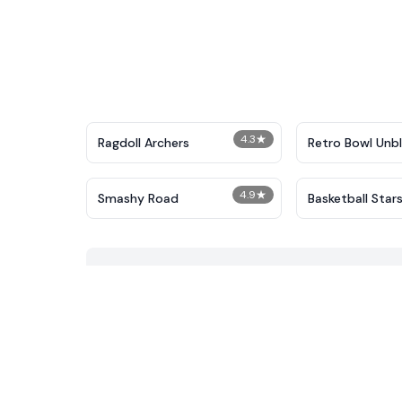
4.3
★
Ragdoll Archers
Retro Bowl Unb
4.9
★
Smashy Road
Basketball Star