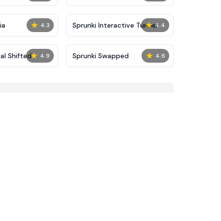
★
★
ia
Sprunki Interactive Tunner
4.3
4.4
★
★
al Shifted
Sprunki Swapped
4.9
4.6