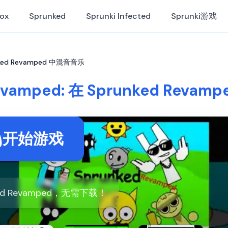
Box
Sprunked
Sprunki Infected
Sprunki游戏
unked Revamped 中混音音乐
Revamped: 在 Sprunked Reva
开始游戏
ed Revamped，无需下载！