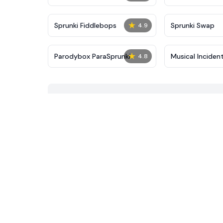
★
Sprunki Fiddlebops
Sprunki Swap
4.9
★
Parodybox ParaSprunki
Musical Inciden
4.8