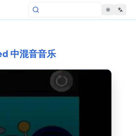
Toggle theme
Change 
mped 中混音音乐