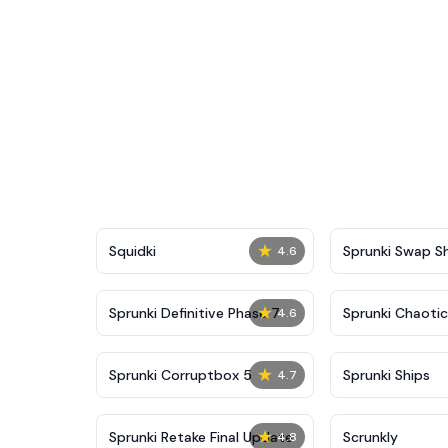
★
Squidki
Sprunki Swap 
4.6
★
Sprunki Definitive Phase 7
Sprunki Chaoti
4.6
★
Sprunki Corruptbox 5
Sprunki Ships
4.7
★
Sprunki Retake Final Update
Scrunkly
4.8