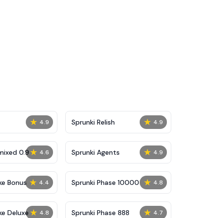
★
★
Sprunki Relish
4.9
4.9
★
★
mixed 0.9
Sprunki Agents
4.6
4.9
★
★
ke Bonus
Sprunki Phase 10000
4.4
4.8
★
★
ke Deluxe
Sprunki Phase 888
4.8
4.7