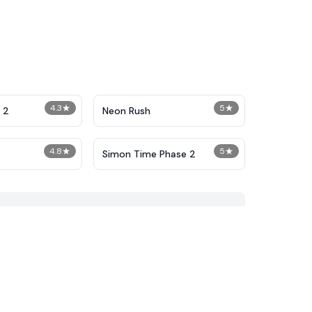
4.3
★
5
★
 2
Neon Rush
4.8
★
5
★
Simon Time Phase 2