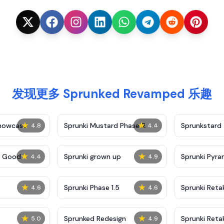
发现更多 Sprunked Revamped 乐趣
★
★
Showcase
Sprunki Mustard Phase 2
Sprunkstard
4.8
4.4
★
★
c Good
Sprunki grown up
Sprunki Pyra
4.4
4.9
★
★
Sprunki Phase 1.5
Sprunki Reta
4.6
4.6
★
★
Sprunked Redesign
Sprunki Reta
5.0
4.9