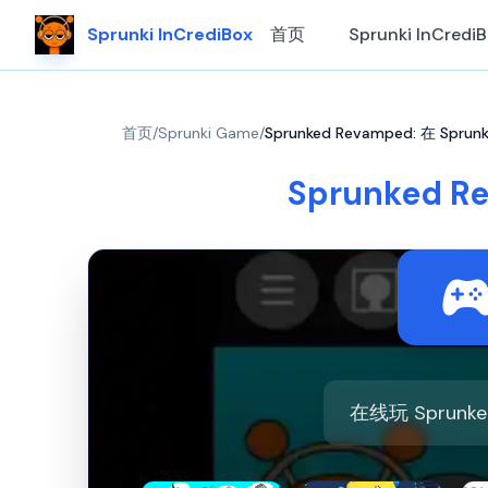
Sprunki InCrediBox
首页
Sprunki InCredi
首页
/
Sprunki Game
/
Sprunked Revamped: 在 Spr
Sprunked 
在线玩 Sprunk