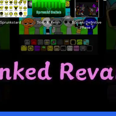
Sprunkstard
Sprunki Relish
Sprunki Definitive
Phase 7