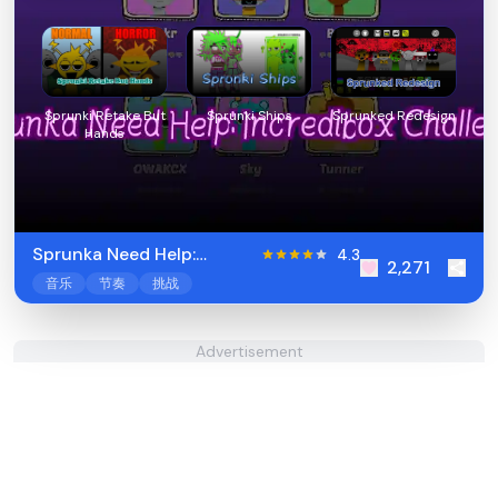
Sprunki Retake But
Sprunki Ships
Sprunked Redesign
Hands
Sprunka Need Help:
4.3
2,271
Incredibox Challenge
音乐
节奏
挑战
Advertisement