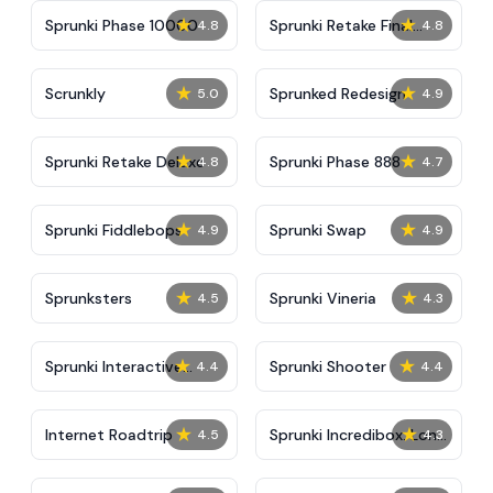
★
★
Sprunki Phase 10000
Sprunki Retake Final
4.8
4.8
Update
★
★
Scrunkly
Sprunked Redesign
5.0
4.9
★
★
Sprunki Retake Deluxe
Sprunki Phase 888
4.8
4.7
★
★
Sprunki Fiddlebops
Sprunki Swap
4.9
4.9
★
★
Sprunksters
Sprunki Vineria
4.5
4.3
★
★
Sprunki Interactive
Sprunki Shooter
4.4
4.4
Tunner
★
★
Internet Roadtrip
Sprunki Incredibox: Long
4.5
4.3
Hand