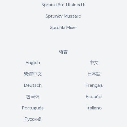
Sprunki But I Ruined It
Sprunky Mustard
Sprunki Mixer
语言
English
中文
繁體中文
日本語
Deutsch
Français
한국어
Español
Português
Italiano
Русский