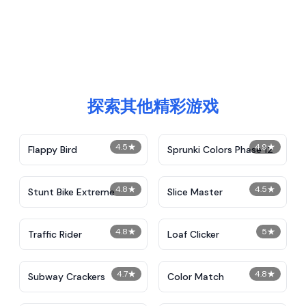
探索其他精彩游戏
4.5
★
4.9
★
Flappy Bird
Sprunki Colors Phase 12
4.8
★
4.5
★
Stunt Bike Extreme
Slice Master
4.8
★
5
★
Traffic Rider
Loaf Clicker
4.7
★
4.8
★
Subway Crackers
Color Match