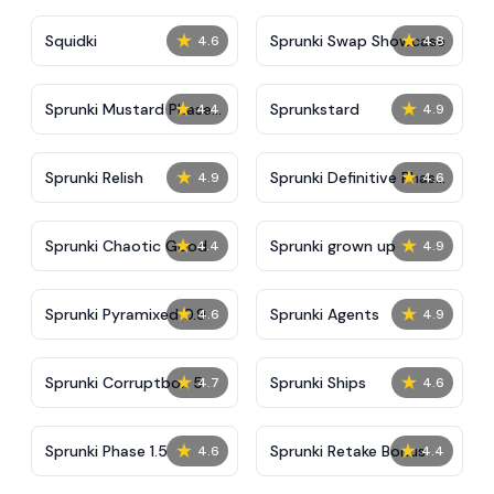
★
★
Squidki
Sprunki Swap Showcase
4.6
4.8
★
★
Sprunki Mustard Phase
Sprunkstard
4.4
4.9
2
★
★
Sprunki Relish
Sprunki Definitive Phase
4.9
4.6
7
★
★
Sprunki Chaotic Good
Sprunki grown up
4.4
4.9
★
★
Sprunki Pyramixed 0.9
Sprunki Agents
4.6
4.9
★
★
Sprunki Corruptbox 5
Sprunki Ships
4.7
4.6
★
★
Sprunki Phase 1.5
Sprunki Retake Bonus
4.6
4.4