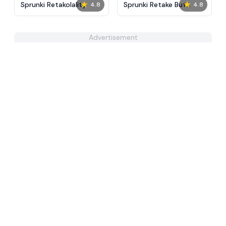
★
★
Sprunki Retakolality
Sprunki Retake But
4.8
4.8
Hands
Advertisement