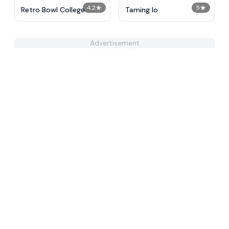
4.2
★
5
★
Retro Bowl College
Taming Io
Advertisement