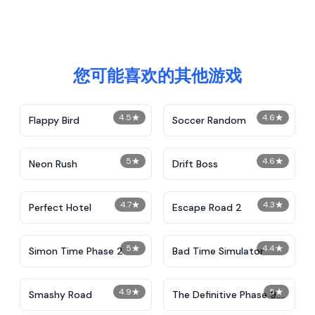
您可能喜欢的其他游戏
4.5
★
4.6
★
Flappy Bird
Soccer Random
5
★
4.6
★
Neon Rush
Drift Boss
4.7
★
4.3
★
Perfect Hotel
Escape Road 2
5
★
4.4
★
Simon Time Phase 2
Bad Time Simulator
4.9
★
5
★
Smashy Road
The Definitive Phase 9:
Demolition