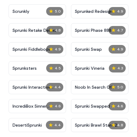
★
★
Scrunkly
Sprunked Redesign
5.0
4.9
★
★
Sprunki Retake Deluxe
Sprunki Phase 888
4.8
4.7
★
★
Sprunki Fiddlebops
Sprunki Swap
4.9
4.9
★
★
Sprunksters
Sprunki Vineria
4.5
4.3
★
★
Sprunki Interactive
Noob In Search Of
4.4
5.0
Tunner
Sprunki
★
★
IncrediBox Sinner
Sprunki Swapped
4.6
4.6
Edition
★
★
DesertiSprunki
Sprunki Brawl Stars 2
4.4
4.8