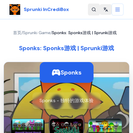
Sprunki InCrediBox
Change langu
首页
/
Sprunki Game
/
Sponks: Sponks游戏 | Sprunki游戏
Sponks: Sponks游戏 | Sprunki游戏
Sponks
Sponks - 独特的游戏体验