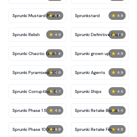
★
★
Sprunki Mustard Phase
Sprunkstard
4.4
4.9
2
★
★
Sprunki Relish
Sprunki Definitive Phase
4.9
4.6
7
★
★
Sprunki Chaotic Good
Sprunki grown up
4.4
4.9
★
★
Sprunki Pyramixed 0.9
Sprunki Agents
4.6
4.9
★
★
Sprunki Corruptbox 5
Sprunki Ships
4.7
4.6
★
★
Sprunki Phase 1.5
Sprunki Retake Bonus
4.6
4.4
★
★
Sprunki Phase 10000
Sprunki Retake Final
4.8
4.8
Update