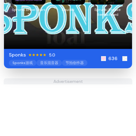
Sprunki Brawl Stars
Squidki
Sprunki Retake
2
Remastered
Sponks
5.0
636
Sponks游戏
音乐混音器
节拍创作器
Advertisement