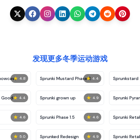
发现更多冬季运动游戏
★
★
Showcase
Sprunki Mustard Phase 2
Sprunkstard
4.8
4.4
★
★
c Good
Sprunki grown up
Sprunki Pyra
4.4
4.9
★
★
Sprunki Phase 1.5
Sprunki Reta
4.6
4.6
★
★
Sprunked Redesign
Sprunki Reta
5.0
4.9