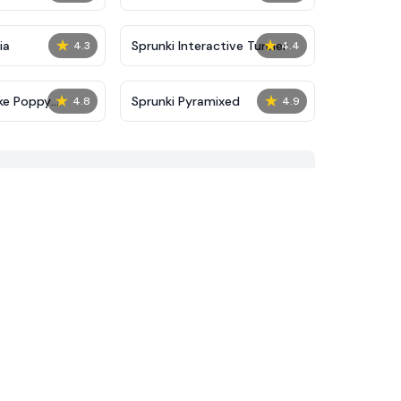
★
★
ia
Sprunki Interactive Tunner
4.3
4.4
★
★
ke Poppy
Sprunki Pyramixed
4.8
4.9