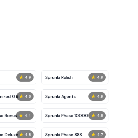
★
★
Sprunki Relish
4.9
4.9
★
★
mixed 0.9
Sprunki Agents
4.6
4.9
★
★
ke Bonus
Sprunki Phase 10000
4.4
4.8
★
★
ke Deluxe
Sprunki Phase 888
4.8
4.7