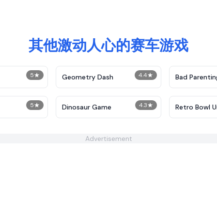
其他激动人心的赛车游戏
5
★
4.4
★
Geometry Dash
Bad Parentin
5
★
4.3
★
Dinosaur Game
Retro Bowl 
Advertisement