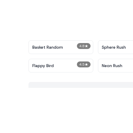
4.8
★
Basket Random
Sphere Rush
4.5
★
Flappy Bird
Neon Rush