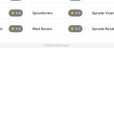
★
★
Sprunksters
Sprunki Viner
4.9
4.5
★
★
ed
Mad Racers
Sprunki Reta
4.6
4.7
Playtime 4
Advertisement