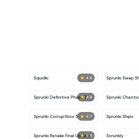
★
Squidki
Sprunki Swap 
4.6
★
Sprunki Definitive Phase 7
Sprunki Chaoti
4.6
★
Sprunki Corruptbox 5
Sprunki Ships
4.7
★
Sprunki Retake Final Update
Scrunkly
4.8