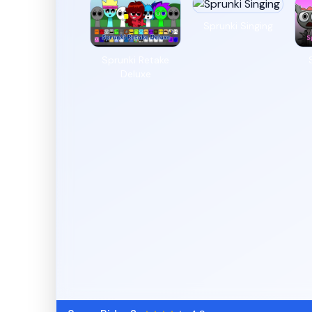
Sprunki Singing
Sprunki Retake
Deluxe