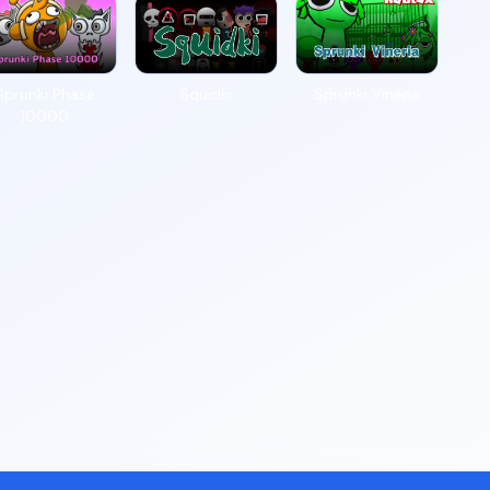
Sprunki Phase
Squidki
Sprunki Vineria
10000