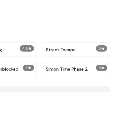
4.6
★
5
★
g
Street Escape
5
★
5
★
Unblocked
Simon Time Phase 2