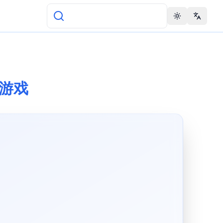
Toggle theme
Change 
i游戏