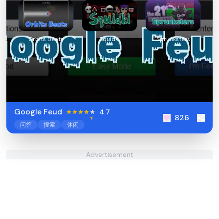
Orbits Beats
Squidki
Sprunksters
Google Feud
4.7
826
问答
搜索
休闲
Advertisement