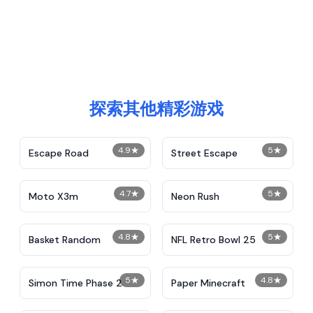
探索其他精彩游戏
4.9
★
5
★
Escape Road
Street Escape
4.7
★
5
★
Moto X3m
Neon Rush
4.8
★
5
★
Basket Random
NFL Retro Bowl 25
5
★
4.8
★
Simon Time Phase 2
Paper Minecraft