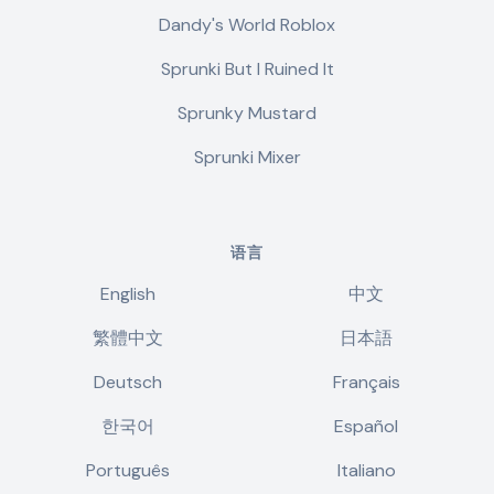
Dandy's World Roblox
Sprunki But I Ruined It
Sprunky Mustard
Sprunki Mixer
语言
English
中文
繁體中文
日本語
Deutsch
Français
한국어
Español
Português
Italiano