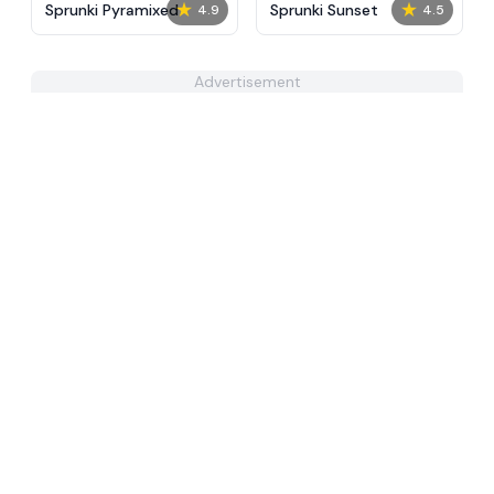
★
★
Sprunki Pyramixed
Sprunki Sunset
4.9
4.5
Advertisement