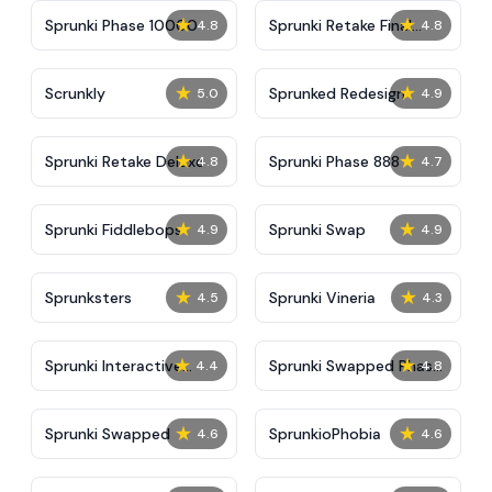
★
★
Sprunki Phase 10000
Sprunki Retake Final
4.8
4.8
Update
★
★
Scrunkly
Sprunked Redesign
5.0
4.9
★
★
Sprunki Retake Deluxe
Sprunki Phase 888
4.8
4.7
★
★
Sprunki Fiddlebops
Sprunki Swap
4.9
4.9
★
★
Sprunksters
Sprunki Vineria
4.5
4.3
★
★
Sprunki Interactive
Sprunki Swapped Phase
4.4
4.8
Tunner
7
★
★
Sprunki Swapped
SprunkioPhobia
4.6
4.6