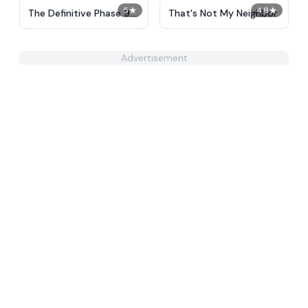
5
★
4.8
★
The Definitive Phase 9:
That's Not My Neighbor
Demolition
Advertisement