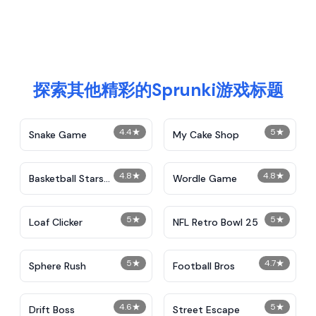
探索其他精彩的Sprunki游戏标题
4.4
★
5
★
Snake Game
My Cake Shop
4.8
★
4.8
★
Basketball Stars
Wordle Game
Unblocked
5
★
5
★
Loaf Clicker
NFL Retro Bowl 25
5
★
4.7
★
Sphere Rush
Football Bros
4.6
★
5
★
Drift Boss
Street Escape