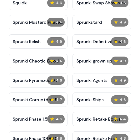
★
★
Squidki
Sprunki Swap Showcase
4.6
4.8
★
★
Sprunki Mustard Phase
Sprunkstard
4.4
4.9
2
★
★
Sprunki Relish
Sprunki Definitive Phase
4.9
4.6
7
★
★
Sprunki Chaotic Good
Sprunki grown up
4.4
4.9
★
★
Sprunki Pyramixed 0.9
Sprunki Agents
4.6
4.9
★
★
Sprunki Corruptbox 5
Sprunki Ships
4.7
4.6
★
★
Sprunki Phase 1.5
Sprunki Retake Bonus
4.6
4.4
★
★
Sprunki Phase 10000
Sprunki Retake Final
4.8
4.8