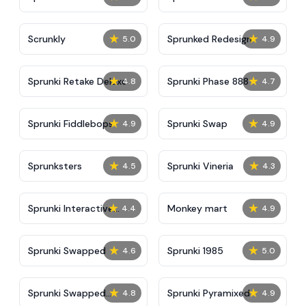
Update
★
★
Scrunkly
Sprunked Redesign
5.0
4.9
★
★
Sprunki Retake Deluxe
Sprunki Phase 888
4.8
4.7
★
★
Sprunki Fiddlebops
Sprunki Swap
4.9
4.9
★
★
Sprunksters
Sprunki Vineria
4.5
4.3
★
★
Sprunki Interactive
Monkey mart
4.4
4.9
Tunner
★
★
Sprunki Swapped
Sprunki 1985
4.6
5.0
★
★
Sprunki Swapped
Sprunki Pyramixed
4.8
4.9