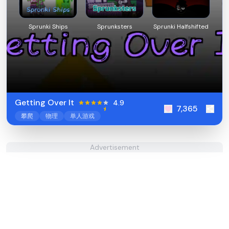
Sprunki Ships
Sprunksters
Sprunki Halfshifted
Getting Over It
4.9
7,365
攀爬
物理
单人游戏
Advertisement