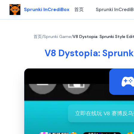
Sprunki InCrediBox
首页
Sprunki InCredi
首页
/
Sprunki Game
/
V8 Dystopia: Sprunki Style Ed
V8 Dystopia: Sprunk
立即在线玩 V8 赛博反乌