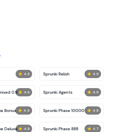
格
★
★
Sprunki Relish
4.9
4.9
★
★
mixed 0.9
Sprunki Agents
4.6
4.9
★
★
ke Bonus
Sprunki Phase 10000
4.4
4.8
★
★
ke Deluxe
Sprunki Phase 888
4.8
4.7