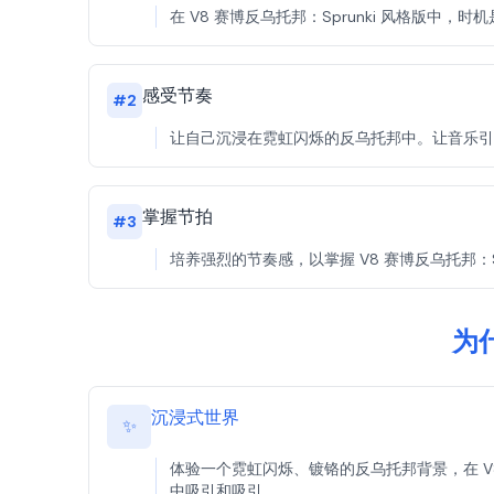
在 V8 赛博反乌托邦：Sprunki 风格版
感受节奏
#
2
让自己沉浸在霓虹闪烁的反乌托邦中。让音乐引导你
掌握节拍
#
3
培养强烈的节奏感，以掌握 V8 赛博反乌托邦：
为什
沉浸式世界
✨
体验一个霓虹闪烁、镀铬的反乌托邦背景，在 V8 
中吸引和吸引。