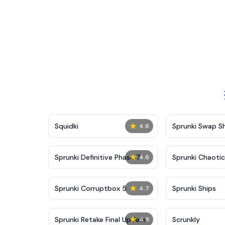
★
Squidki
Sprunki Swap 
4.6
★
Sprunki Definitive Phase 7
Sprunki Chaoti
4.6
★
Sprunki Corruptbox 5
Sprunki Ships
4.7
★
Sprunki Retake Final Update
Scrunkly
4.8