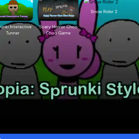
Snow Rider 2
unki Interactive
Scary Horror Choo
Tunner
Choo Game