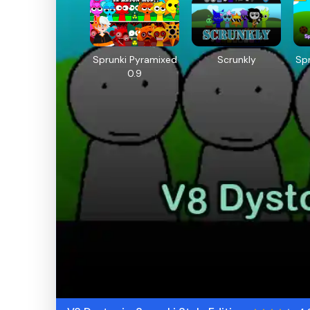
Sprunki Pyramixed
Scrunkly
Spr
0.9