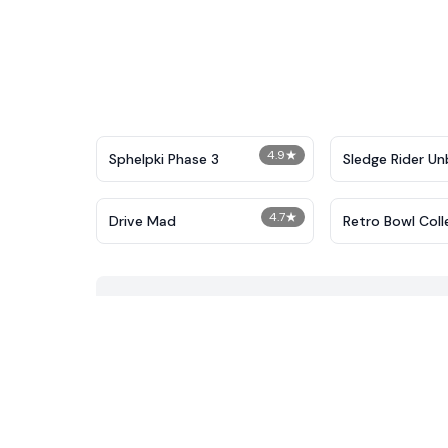
4.9
★
Sphelpki Phase 3
Sledge Rider Un
4.7
★
Drive Mad
Retro Bowl Coll