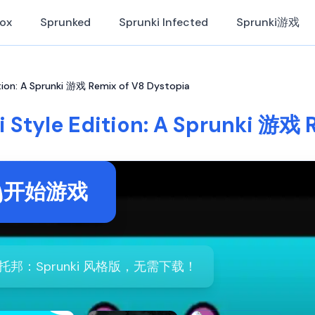
Box
Sprunked
Sprunki Infected
Sprunki游戏
ition: A Sprunki 游戏 Remix of V8 Dystopia
i Style Edition: A Sprunki 游戏 
开始游戏
托邦：Sprunki 风格版，无需下载！