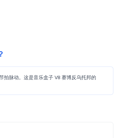
？
节拍脉动。这是音乐盒子 V8 赛博反乌托邦的