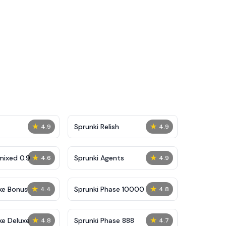
★
★
Sprunki Relish
4.9
4.9
★
★
mixed 0.9
Sprunki Agents
4.6
4.9
★
★
ke Bonus
Sprunki Phase 10000
4.4
4.8
★
★
ke Deluxe
Sprunki Phase 888
4.8
4.7