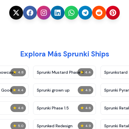
Explora Más Sprunki Ships
★
★
Showcase
Sprunki Mustard Phase 2
Sprunkstard
4.8
4.4
★
★
c Good
Sprunki grown up
Sprunki Pyra
4.4
4.9
★
★
Sprunki Phase 1.5
Sprunki Reta
4.6
4.6
★
★
Sprunked Redesign
Sprunki Reta
5.0
4.9