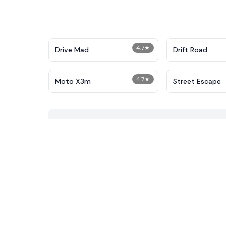
4.7
★
Drive Mad
Drift Road
4.7
★
Moto X3m
Street Escape