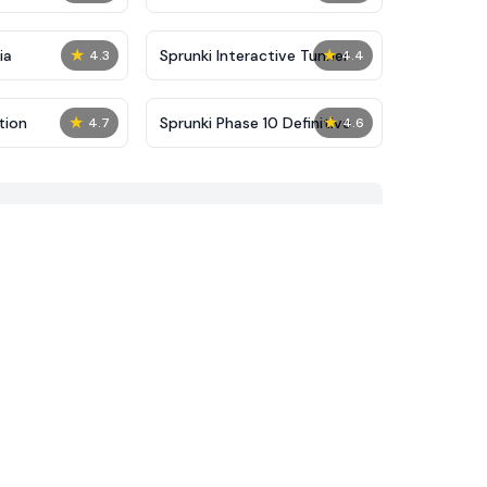
★
★
ia
Sprunki Interactive Tunner
4.3
4.4
★
★
tion
Sprunki Phase 10 Definitive
4.7
4.6