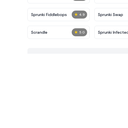
★
Sprunki Fiddlebops
Sprunki Swap
4.9
★
Scrandle
Sprunki Infecte
5.0