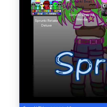
Sprunki Beat Up
Wenda
Sprunki Retake
Deluxe