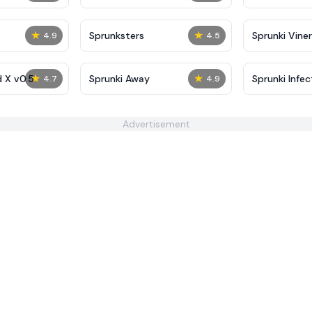
★
★
Sprunksters
Sprunki Viner
4.9
4.5
★
★
d X v0.5
Sprunki Away
Sprunki Infec
4.7
4.9
Advertisement