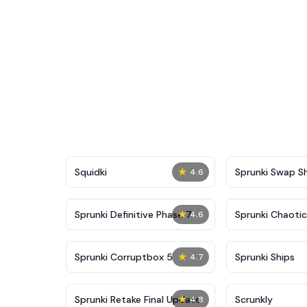
★
Squidki
Sprunki Swap 
4.6
★
Sprunki Definitive Phase 7
Sprunki Chaoti
4.6
★
Sprunki Corruptbox 5
Sprunki Ships
4.7
★
Sprunki Retake Final Update
Scrunkly
4.8