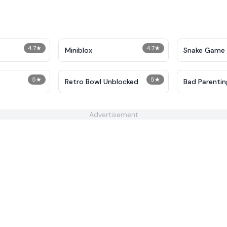
4.7
★
4.7
★
Miniblox
Snake Game
5
★
5
★
Retro Bowl Unblocked
Bad Parentin
Advertisement