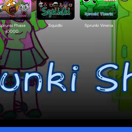
Sprunki Phase
Squidki
Sprunki Vineria
10000