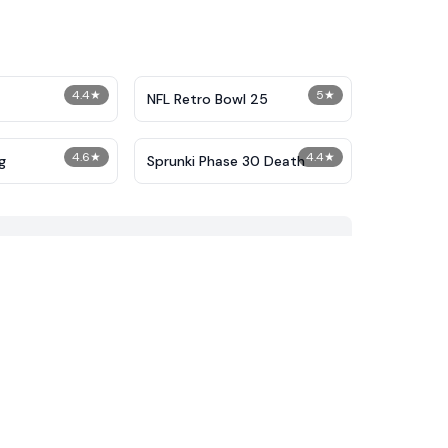
4.4
★
5
★
NFL Retro Bowl 25
4.6
★
4.4
★
g
Sprunki Phase 30 Death