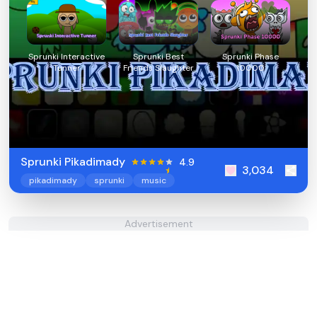
Sprunki Interactive
Sprunki Best
Sprunki Phase
Tunner
Friends Slaughter
10000
Sprunki Pikadimady
4.9
3,034
pikadimady
sprunki
music
Advertisement