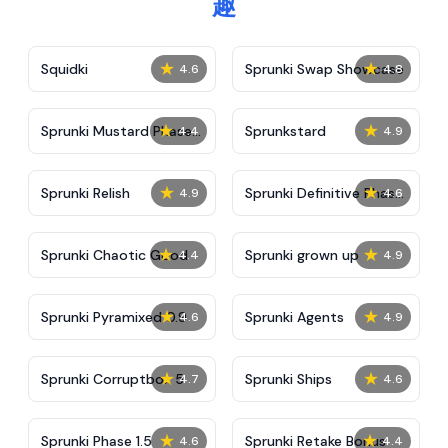
趣
★
★
Squidki
Sprunki Swap Showcase
4.6
4.8
★
★
Sprunki Mustard Phase
Sprunkstard
4.4
4.9
2
★
★
Sprunki Relish
Sprunki Definitive Phase
4.9
4.6
7
★
★
Sprunki Chaotic Good
Sprunki grown up
4.4
4.9
★
★
Sprunki Pyramixed 0.9
Sprunki Agents
4.6
4.9
★
★
Sprunki Corruptbox 5
Sprunki Ships
4.7
4.6
★
★
Sprunki Phase 1.5
Sprunki Retake Bonus
4.6
4.4