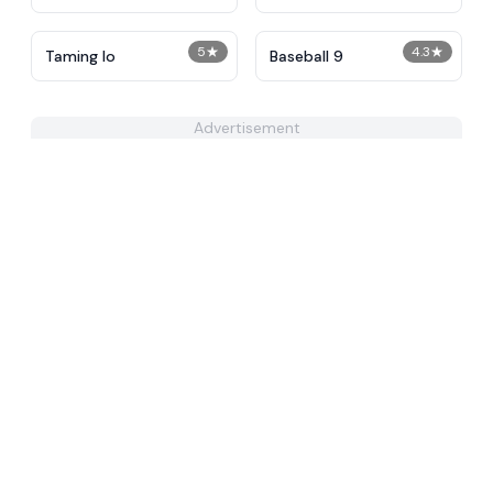
5
★
4.3
★
Taming Io
Baseball 9
Advertisement