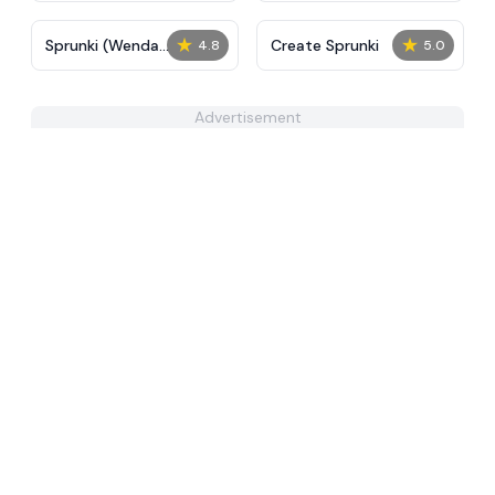
★
★
Sprunki (Wenda
Create Sprunki​
4.8
5.0
Treatment) New Human
Advertisement