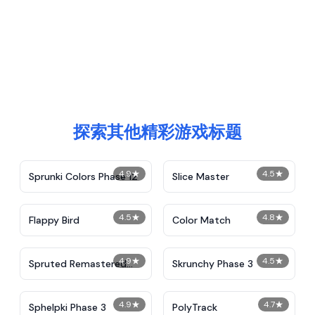
探索其他精彩游戏标题
4.9
★
4.5
★
Sprunki Colors Phase 12
Slice Master
4.5
★
4.8
★
Flappy Bird
Color Match
4.9
★
4.5
★
Spruted Remastered
Skrunchy Phase 3
Alternative Phase 2
4.9
★
4.7
★
Sphelpki Phase 3
PolyTrack