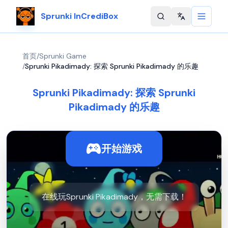
Sprunki InCrediBox
Change langu
首页
/
Sprunki Game
/
Sprunki Pikadimady: 探索 Sprunki Pikadimady 的乐趣
Sprunki Pikadimady: 探索 Sprunki
Pikadimady 的乐趣
开始游戏
在线玩Sprunki Pikadimady，无需下载！