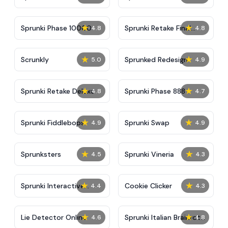
★
★
Sprunki Phase 10000
Sprunki Retake Final
4.8
4.8
Update
★
★
Scrunkly
Sprunked Redesign
5.0
4.9
★
★
Sprunki Retake Deluxe
Sprunki Phase 888
4.8
4.7
★
★
Sprunki Fiddlebops
Sprunki Swap
4.9
4.9
★
★
Sprunksters
Sprunki Vineria
4.5
4.3
★
★
Sprunki Interactive
Cookie Clicker
4.4
4.3
Tunner
★
★
Lie Detector Online
Sprunki Italian Brainrot
4.6
4.8
Mod