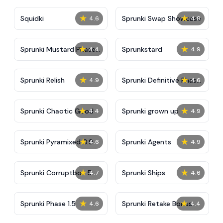
★
★
Squidki
Sprunki Swap Showcase
4.6
4.8
★
★
Sprunki Mustard Phase
Sprunkstard
4.4
4.9
2
★
★
Sprunki Relish
Sprunki Definitive Phase
4.9
4.6
7
★
★
Sprunki Chaotic Good
Sprunki grown up
4.4
4.9
★
★
Sprunki Pyramixed 0.9
Sprunki Agents
4.6
4.9
★
★
Sprunki Corruptbox 5
Sprunki Ships
4.7
4.6
★
★
Sprunki Phase 1.5
Sprunki Retake Bonus
4.6
4.4