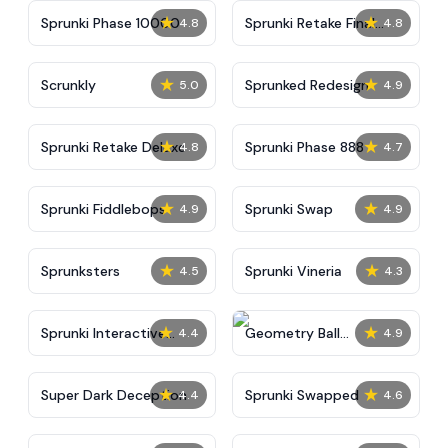
★
★
Sprunki Phase 10000
Sprunki Retake Final
4.8
4.8
Update
★
★
Scrunkly
Sprunked Redesign
5.0
4.9
★
★
Sprunki Retake Deluxe
Sprunki Phase 888
4.8
4.7
★
★
Sprunki Fiddlebops
Sprunki Swap
4.9
4.9
★
★
Sprunksters
Sprunki Vineria
4.5
4.3
★
★
Sprunki Interactive
Geometry Ball
4.4
4.9
Tunner
Challenge
★
★
Super Dark Deception
Sprunki Swapped
4.4
4.6