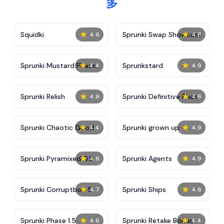
多
★
★
Squidki
Sprunki Swap Showcase
4.6
4.8
★
★
Sprunki Mustard Phase
Sprunkstard
4.4
4.9
2
★
★
Sprunki Relish
Sprunki Definitive Phase
4.9
4.6
7
★
★
Sprunki Chaotic Good
Sprunki grown up
4.4
4.9
★
★
Sprunki Pyramixed 0.9
Sprunki Agents
4.6
4.9
★
★
Sprunki Corruptbox 5
Sprunki Ships
4.7
4.6
★
★
Sprunki Phase 1.5
Sprunki Retake Bonus
4.6
4.4