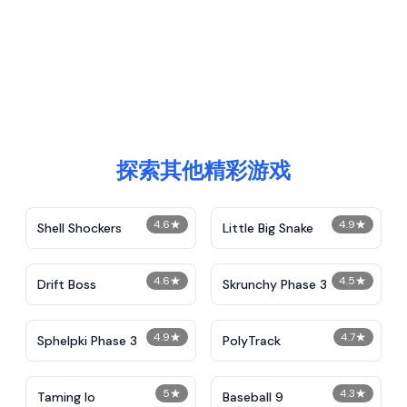
探索其他精彩游戏
4.6
★
4.9
★
Shell Shockers
Little Big Snake
4.6
★
4.5
★
Drift Boss
Skrunchy Phase 3
4.9
★
4.7
★
Sphelpki Phase 3
PolyTrack
5
★
4.3
★
Taming Io
Baseball 9