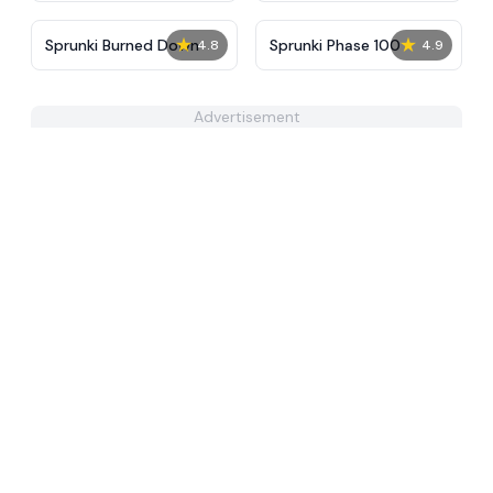
★
★
Sprunki Burned Down
Sprunki Phase 100
4.8
4.9
Advertisement