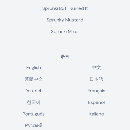
Sprunki But I Ruined It
Sprunky Mustard
Sprunki Mixer
语言
English
中文
繁體中文
日本語
Deutsch
Français
한국어
Español
Português
Italiano
Русский