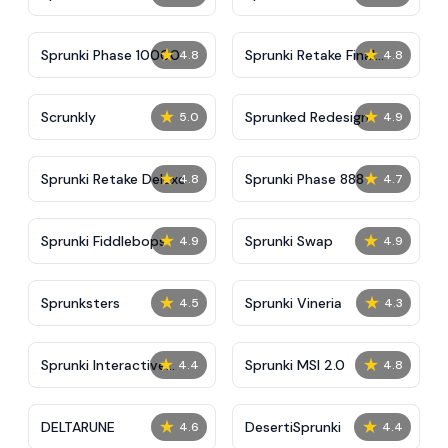
★
★
Sprunki Phase 10000
Sprunki Retake Final
4.8
4.8
Update
★
★
Scrunkly
Sprunked Redesign
5.0
4.9
★
★
Sprunki Retake Deluxe
Sprunki Phase 888
4.8
4.7
★
★
Sprunki Fiddlebops
Sprunki Swap
4.9
4.9
★
★
Sprunksters
Sprunki Vineria
4.5
4.3
★
★
Sprunki Interactive
Sprunki MSI 2.0
4.4
4.8
Tunner
★
★
DELTARUNE
DesertiSprunki
4.6
4.4