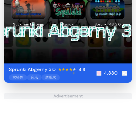
Stickman Empires
Squidki
Sprunki MSI 2.0
Sprunki Abgerny 3.0
4.9
4,330
实验性
音乐
超现实
Advertisement