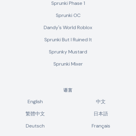
Sprunki Phase 1
Sprunki OC
Dandy's World Roblox
Sprunki But I Ruined It
Sprunky Mustard
Sprunki Mixer
语言
English
中文
繁體中文
日本語
Deutsch
Français