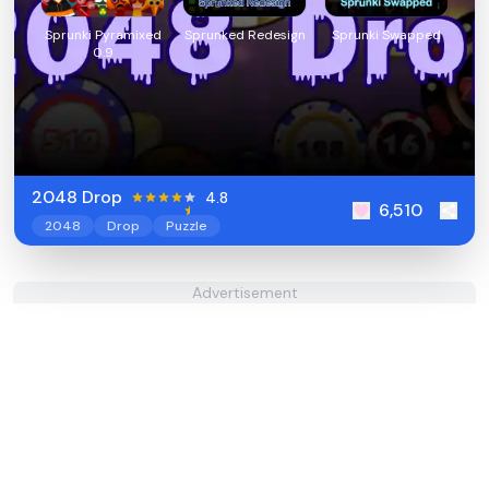
Sprunki Pyramixed
Sprunked Redesign
Sprunki Swapped
0.9
2048 Drop
4.8
6,510
2048
Drop
Puzzle
Advertisement