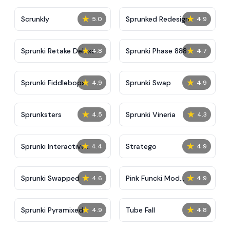
★
★
Scrunkly
Sprunked Redesign
5.0
4.9
★
★
Sprunki Retake Deluxe
Sprunki Phase 888
4.8
4.7
★
★
Sprunki Fiddlebops
Sprunki Swap
4.9
4.9
★
★
Sprunksters
Sprunki Vineria
4.5
4.3
★
★
Sprunki Interactive
Stratego
4.4
4.9
Tunner
★
★
Sprunki Swapped
Pink Funcki Mod
4.6
4.9
IncrediBox
★
★
Sprunki Pyramixed
Tube Fall
4.9
4.8