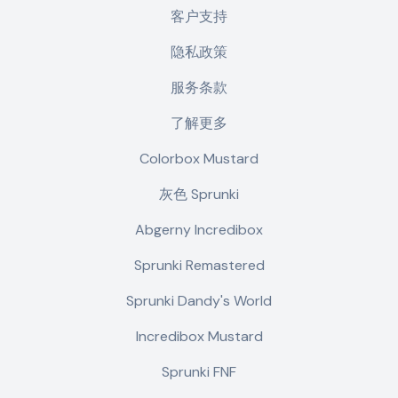
客户支持
隐私政策
服务条款
了解更多
Colorbox Mustard
灰色 Sprunki
Abgerny Incredibox
Sprunki Remastered
Sprunki Dandy's World
Incredibox Mustard
Sprunki FNF