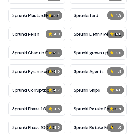
★
★
Sprunki Mustard Phase
Sprunkstard
4.4
4.9
2
★
★
Sprunki Relish
Sprunki Definitive Phase
4.9
4.6
7
★
★
Sprunki Chaotic Good
Sprunki grown up
4.4
4.9
★
★
Sprunki Pyramixed 0.9
Sprunki Agents
4.6
4.9
★
★
Sprunki Corruptbox 5
Sprunki Ships
4.7
4.6
★
★
Sprunki Phase 1.5
Sprunki Retake Bonus
4.6
4.4
★
★
Sprunki Phase 10000
Sprunki Retake Final
4.8
4.8
Update