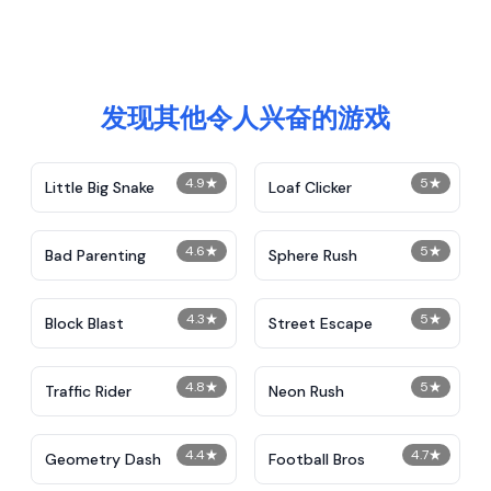
发现其他令人兴奋的游戏
4.9
★
5
★
Little Big Snake
Loaf Clicker
4.6
★
5
★
Bad Parenting
Sphere Rush
4.3
★
5
★
Block Blast
Street Escape
4.8
★
5
★
Traffic Rider
Neon Rush
4.4
★
4.7
★
Geometry Dash
Football Bros