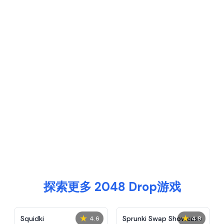
探索更多 2048 Drop游戏
★
★
Squidki
Sprunki Swap Showcase
4.6
4.8