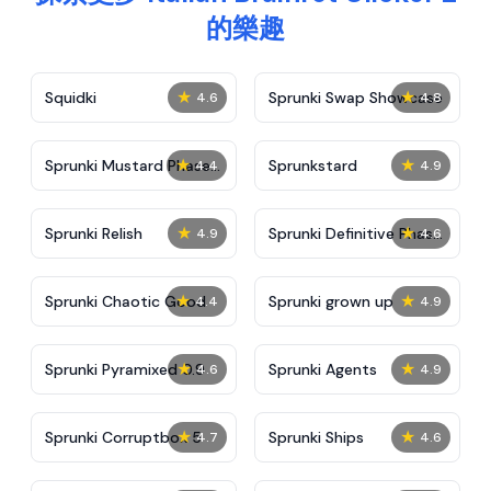
的樂趣
★
★
Squidki
Sprunki Swap Showcase
4.6
4.8
★
★
Sprunki Mustard Phase
Sprunkstard
4.4
4.9
2
★
★
Sprunki Relish
Sprunki Definitive Phase
4.9
4.6
7
★
★
Sprunki Chaotic Good
Sprunki grown up
4.4
4.9
★
★
Sprunki Pyramixed 0.9
Sprunki Agents
4.6
4.9
★
★
Sprunki Corruptbox 5
Sprunki Ships
4.7
4.6