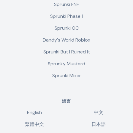
Sprunki FNF
Sprunki Phase 1
Sprunki OC
Dandy's World Roblox
Sprunki But I Ruined It
Sprunky Mustard
Sprunki Mixer
語言
English
中文
繁體中文
日本語