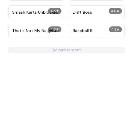
4.5
★
4.6
★
Smash Karts Unblocked
Drift Boss
4.8
★
4.3
★
That's Not My Neighbor
Baseball 9
Advertisement