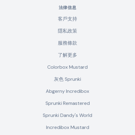
法律信息
客戶支持
隱私政策
服務條款
了解更多
Colorbox Mustard
灰色 Sprunki
Abgerny Incredibox
Sprunki Remastered
Sprunki Dandy's World
Incredibox Mustard