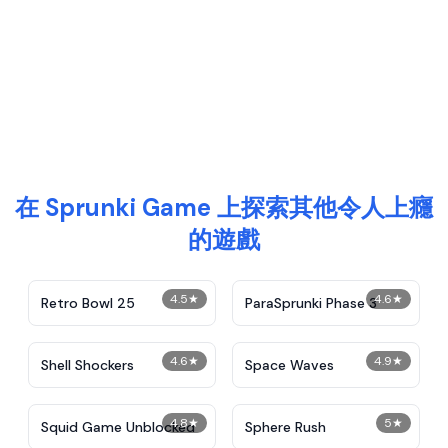
在 Sprunki Game 上探索其他令人上癮
的遊戲
4.5
★
4.6
★
Retro Bowl 25
ParaSprunki Phase 3
4.6
★
4.9
★
Shell Shockers
Space Waves
4.8
★
5
★
Squid Game Unblocked
Sphere Rush