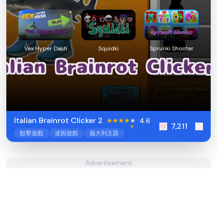
Vex Hyper Dash
Squidki
Sprunki Shooter
Italian Brainrot Clicker 2
4.6
7,211
點擊遊戲
迷因遊戲
義大利主題
Advertisement