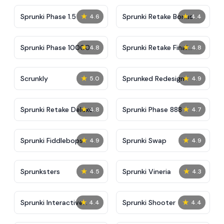
★
★
Sprunki Phase 1.5
Sprunki Retake Bonus
4.6
4.4
★
★
Sprunki Phase 10000
Sprunki Retake Final
4.8
4.8
Update
★
★
Scrunkly
Sprunked Redesign
5.0
4.9
★
★
Sprunki Retake Deluxe
Sprunki Phase 888
4.8
4.7
★
★
Sprunki Fiddlebops
Sprunki Swap
4.9
4.9
★
★
Sprunksters
Sprunki Vineria
4.5
4.3
★
★
Sprunki Interactive
Sprunki Shooter
4.4
4.4
Tunner