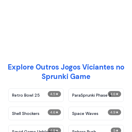
Explore Outros Jogos Viciantes no
Sprunki Game
4.5
★
4.6
★
Retro Bowl 25
ParaSprunki Phase 3
4.6
★
4.9
★
Shell Shockers
Space Waves
4.8
★
5
★
Squid Game Unblocked
Sphere Rush