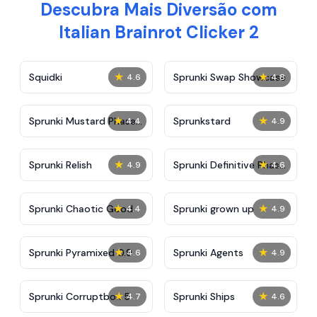
Descubra Mais Diversão com
Italian Brainrot Clicker 2
★
★
Squidki
Sprunki Swap Showcase
4.6
4.8
★
★
Sprunki Mustard Phase
Sprunkstard
4.4
4.9
2
★
★
Sprunki Relish
Sprunki Definitive Phase
4.9
4.6
7
★
★
Sprunki Chaotic Good
Sprunki grown up
4.4
4.9
★
★
Sprunki Pyramixed 0.9
Sprunki Agents
4.6
4.9
★
★
Sprunki Corruptbox 5
Sprunki Ships
4.7
4.6