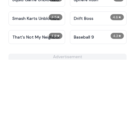
4.5
★
4.6
★
Smash Karts Unblocked
Drift Boss
4.8
★
4.3
★
That's Not My Neighbor
Baseball 9
Advertisement