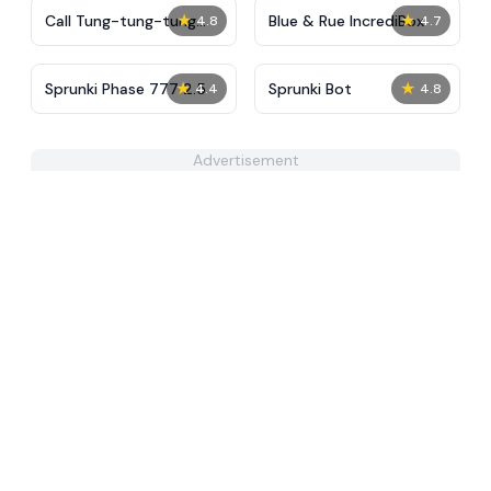
★
★
Call Tung-tung-tung
Blue & Rue IncrediBox
4.8
4.7
Sahur
★
★
Sprunki Phase 777 2.5
Sprunki Bot
4.4
4.8
Advertisement