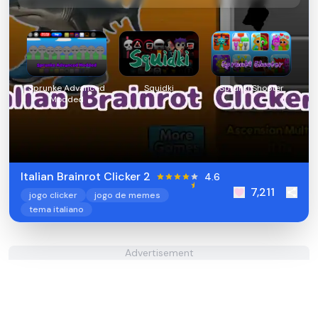
Sprunke Advanced
Squidki
Sprunki Shooter
Modded
Italian Brainrot Clicker 2
4.6
7,211
jogo clicker
jogo de memes
tema italiano
Advertisement