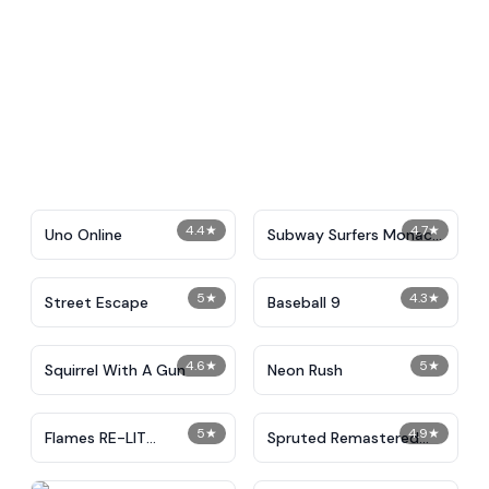
4.4
★
4.7
★
Uno Online
Subway Surfers Monaco
2024
5
★
4.3
★
Street Escape
Baseball 9
4.6
★
5
★
Squirrel With A Gun
Neon Rush
5
★
4.9
★
Flames RE-LIT
Spruted Remastered
IncrediBox
Alternative Phase 2