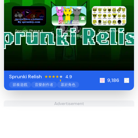
Sprunki Phase 4
Sprunki But
Sprunkstard
Definitive
Everyone is Big
Sprunki Relish
4.9
9,186
節奏遊戲
音樂創作者
基於角色
Advertisement