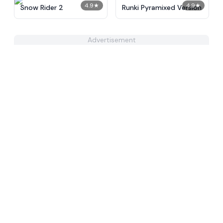
4.9
★
4.9
★
Snow Rider 2
Runki Pyramixed Version
Advertisement