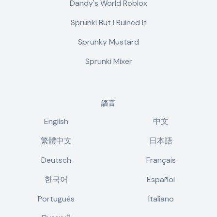
Dandy's World Roblox
Sprunki But I Ruined It
Sprunky Mustard
Sprunki Mixer
語言
English
中文
繁體中文
日本語
Deutsch
Français
한국어
Español
Português
Italiano