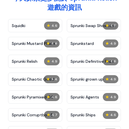
遊戲的資訊
★
★
Squidki
Sprunki Swap Showcase
4.6
4.8
★
★
Sprunki Mustard Phase
Sprunkstard
4.4
4.9
2
★
★
Sprunki Relish
Sprunki Definitive Phase
4.9
4.6
7
★
★
Sprunki Chaotic Good
Sprunki grown up
4.4
4.9
★
★
Sprunki Pyramixed 0.9
Sprunki Agents
4.6
4.9
★
★
Sprunki Corruptbox 5
Sprunki Ships
4.7
4.6