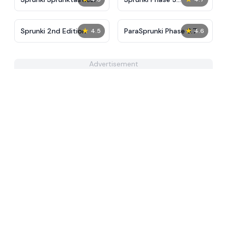
Definitive
★
★
Sprunki 2nd Edition
ParaSprunki Phase 3.7
4.5
4.6
Advertisement