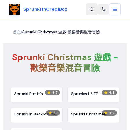
Sprunki InCrediBox
Change langu
首頁
/
Sprunki Christmas 遊戲 歡樂音樂混音冒險
Sprunki Christmas 遊戲 -
歡樂音樂混音冒險
4.5
4.6
Sprunki But It's
Sprunked 2 FE
Christmas
Christmas
4.1
4.7
Sprunki in Backrooms
Sprunki Christmas
Christmas Skibidi
Terrors