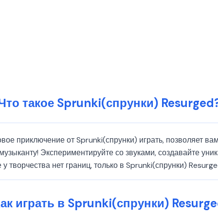
Что такое Sprunki(спрунки) Resurged
ковое приключение от Sprunki(спрунки) играть, позволяет в
музыканту! Экспериментируйте со звуками, создавайте уни
 у творчества нет границ, только в Sprunki(спрунки) Resurg
ак играть в Sprunki(спрунки) Resurg