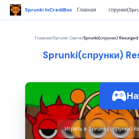
Sprunki InCrediBox
Главная
спрунки(Spru
Главная
/
Sprunki Game
/
Sprunki(спрунки) Resurge
Sprunki(спрунки) R
На
Играть в Sprunki(спрунки) R