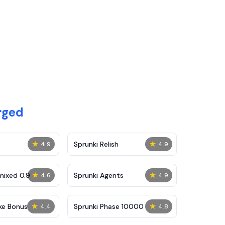
rged
★
★
Sprunki Relish
4.9
4.9
★
★
mixed 0.9
Sprunki Agents
4.6
4.9
★
★
ke Bonus
Sprunki Phase 10000
4.4
4.8