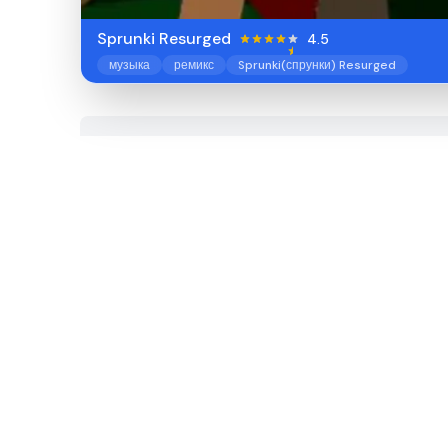
Sprunki Resurged
4.5
музыка
ремикс
Sprunki(спрунки) Resurged