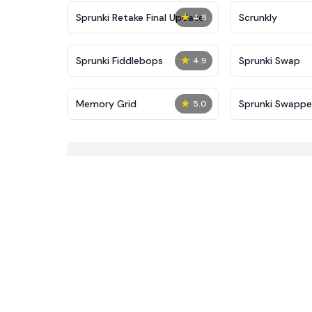
★
Sprunki Retake Final Update
Scrunkly
4.8
★
Sprunki Fiddlebops
Sprunki Swap
4.9
★
Memory Grid
Sprunki Swapp
5.0