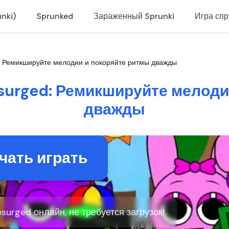
nki)
Sprunked
Зараженный Sprunki
Игра спр
d: Ремикшируйте мелодии и покоряйте ритмы дважды
esurged: Ремикшируйте мелоди
дважды
чать играть
esurged онлайн, не требуется загрузок!