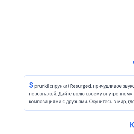
S
prunki(спрунки) Resurged, причудливое зву
персонажей. Дайте волю своему внутреннему 
композициями с друзьями. Окунитесь в мир, где
К