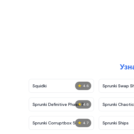
Узн
★
Squidki
Sprunki Swap 
4.6
★
Sprunki Definitive Phase 7
Sprunki Chaoti
4.6
★
Sprunki Corruptbox 5
Sprunki Ships
4.7