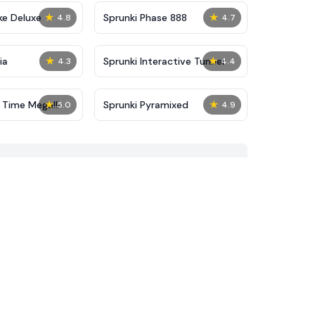
★
★
ke Deluxe
Sprunki Phase 888
4.8
4.7
★
★
ia
Sprunki Interactive Tunner
4.3
4.4
★
★
 Time Mega!!!
Sprunki Pyramixed
5.0
4.9