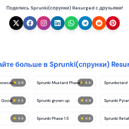
Поделись Sprunki(спрунки) Resurged с друзьями!
айте больше в Sprunki(спрунки) Resu
★
★
Showcase
Sprunki Mustard Phase 2
Sprunkstard
4.8
4.4
★
★
c Good
Sprunki grown up
Sprunki Pyra
4.4
4.9
★
★
Sprunki Phase 1.5
Sprunki Reta
4.6
4.6