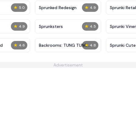
★
★
Sprunked Redesign
Sprunki Reta
5.0
4.9
★
★
Sprunksters
Sprunki Viner
4.9
4.5
★
★
ed
Backrooms: TUNG TUNG
Sprunki Cute
4.6
4.8
TUNG SAUR
Advertisement