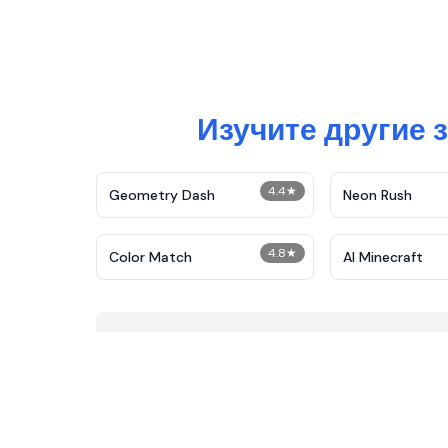
Изучите другие 
4.4
★
Geometry Dash
Neon Rush
4.8
★
Color Match
AI Minecraft