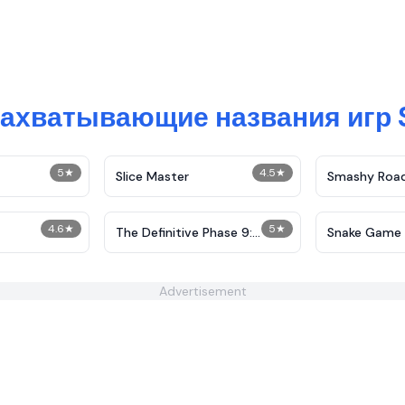
захватывающие названия игр 
5
★
4.5
★
Slice Master
Smashy Roa
4.6
★
5
★
The Definitive Phase 9:
Snake Game
Demolition
Advertisement