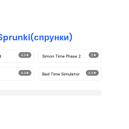
Sprunki(спрунки)
4.9
★
5
★
d
Simon Time Phase 2
4.4
★
4.4
★
Bad Time Simulator