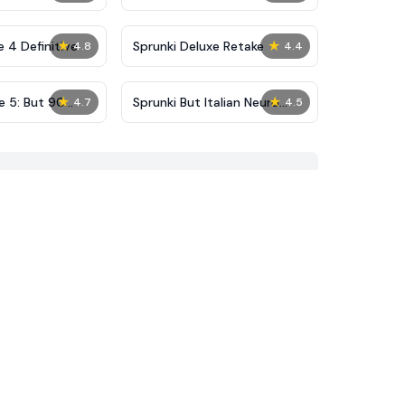
★
★
 4 Definitive
Sprunki Deluxe Retake
4.8
4.4
★
★
e 5: But 90
Sprunki But Italian Neuro
4.7
4.5
Animals Merge