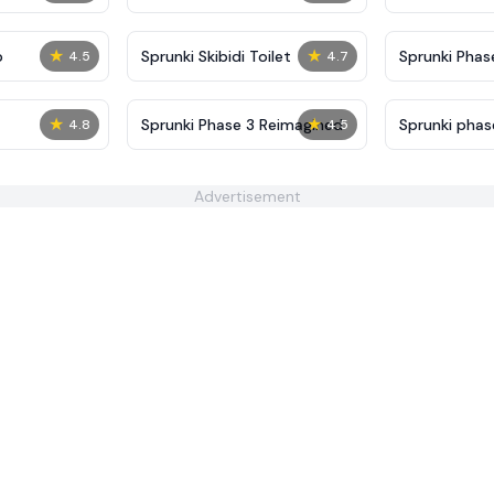
★
★
p
Sprunki Skibidi Toilet
Sprunki Phase
4.5
4.7
★
★
Sprunki Phase 3 Reimagined
Sprunki phas
4.8
4.5
Polos
Advertisement