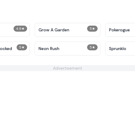
4.9
★
5
★
Grow A Garden
Pokerogue
5
★
5
★
locked
Neon Rush
Sprunklo
Advertisement