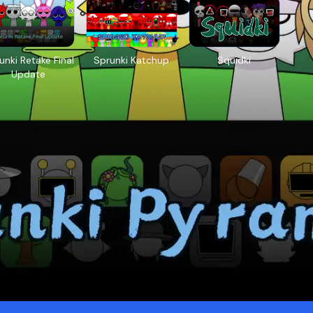
unki Retake Final
Sprunki Katchup
Squidki
Update