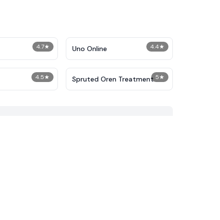
4.7
★
4.4
★
Uno Online
4.5
★
5
★
Spruted Oren Treatment