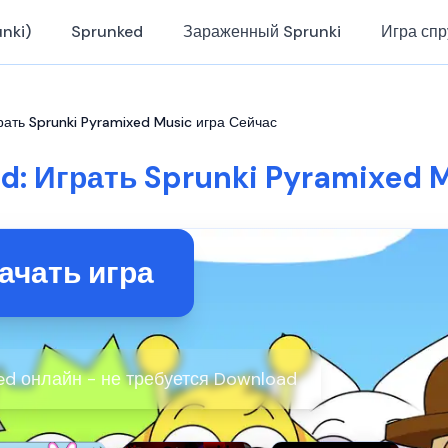
nki)
Sprunked
Зараженный Sprunki
Игра спр
рать Sprunki Pyramixed Music игра Сейчас
d: Играть Sprunki Pyramixed 
ачать игра
xed онлайн - не требуется Download