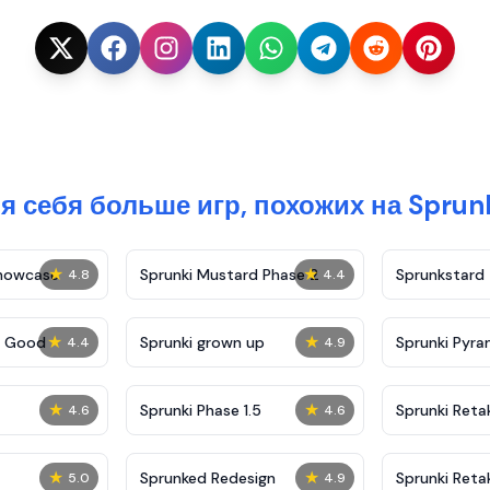
я себя больше игр, похожих на Sprun
★
★
Showcase
Sprunki Mustard Phase 2
Sprunkstard
4.8
4.4
★
★
c Good
Sprunki grown up
Sprunki Pyra
4.4
4.9
★
★
Sprunki Phase 1.5
Sprunki Reta
4.6
4.6
★
★
Sprunked Redesign
Sprunki Reta
5.0
4.9