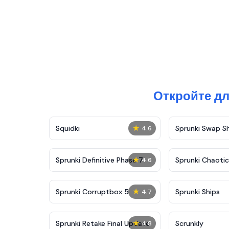
Откройте дл
★
Squidki
Sprunki Swap 
4.6
★
Sprunki Definitive Phase 7
Sprunki Chaoti
4.6
★
Sprunki Corruptbox 5
Sprunki Ships
4.7
★
Sprunki Retake Final Update
Scrunkly
4.8