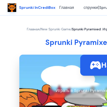
Sprunki InCrediBox
Главная
спрунки(Spru
Главная
/
New Sprunki Game
/
Sprunki Pyramixed: Иг
Sprunki Pyramixe
Н
Играть в Sprunki Pyrami