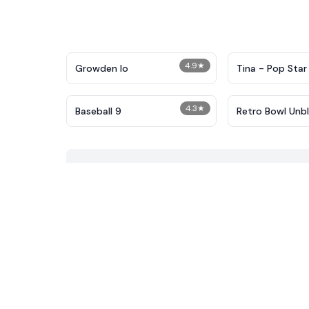
4.9
★
Growden Io
Tina - Pop Star
4.3
★
Baseball 9
Retro Bowl Unb