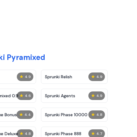
ki Pyramixed
★
★
Sprunki Relish
4.9
4.9
★
★
mixed 0.9
Sprunki Agents
4.6
4.9
★
★
ke Bonus
Sprunki Phase 10000
4.4
4.8
★
★
ke Deluxe
Sprunki Phase 888
4.8
4.7