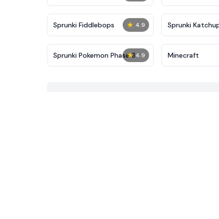
★
Sprunki Fiddlebops
Sprunki Katchu
4.9
★
Sprunki Pokemon Phase 3
Minecraft
4.9