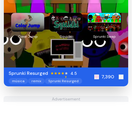
Color Jump
Squidki
Sprunki Swap
Sprunki Resurged
4.5
7,390
música
remix
Sprunki Resurged
Advertisement