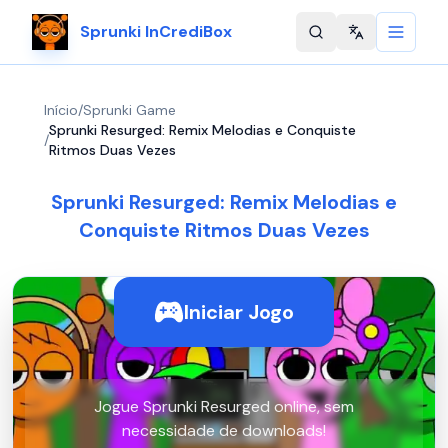
Sprunki InCrediBox
Change langu
Início
/
Sprunki Game
Sprunki Resurged: Remix Melodias e Conquiste
/
Ritmos Duas Vezes
Sprunki Resurged: Remix Melodias e
Conquiste Ritmos Duas Vezes
Iniciar Jogo
Jogue Sprunki Resurged online, sem
necessidade de downloads!