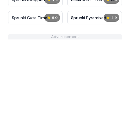
TUNG SAUR
★
★
Sprunki Cute Time
Sprunki Pyramixed
5.0
4.9
Mega!!!
Advertisement