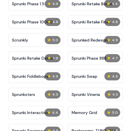
★
★
Sprunki Phase 1.5
Sprunki Retake Bonus
4.6
4.4
★
★
Sprunki Phase 10000
Sprunki Retake Final
4.8
4.8
Update
★
★
Scrunkly
Sprunked Redesign
5.0
4.9
★
★
Sprunki Retake Deluxe
Sprunki Phase 888
4.8
4.7
★
★
Sprunki Fiddlebops
Sprunki Swap
4.9
4.9
★
★
Sprunksters
Sprunki Vineria
4.5
4.3
★
★
Sprunki Interactive
Memory Grid
4.4
5.0
Tunner
★
★
Sprunki Swapped
Backrooms: TUNG TUNG
4.6
4.8