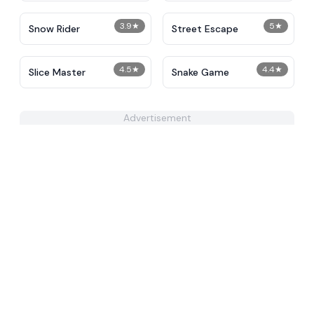
3.9
★
5
★
Snow Rider
Street Escape
4.5
★
4.4
★
Slice Master
Snake Game
Advertisement