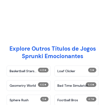
Explore Outros Títulos de Jogos
Sprunki Emocionantes
4.8
★
5
★
Basketball Stars
Loaf Clicker
Unblocked
4.6
★
4.4
★
Geometry World
Bad Time Simulator
5
★
4.7
★
Sphere Rush
Football Bros