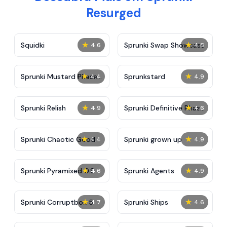
Resurged
★
★
Squidki
Sprunki Swap Showcase
4.6
4.8
★
★
Sprunki Mustard Phase
Sprunkstard
4.4
4.9
2
★
★
Sprunki Relish
Sprunki Definitive Phase
4.9
4.6
7
★
★
Sprunki Chaotic Good
Sprunki grown up
4.4
4.9
★
★
Sprunki Pyramixed 0.9
Sprunki Agents
4.6
4.9
★
★
Sprunki Corruptbox 5
Sprunki Ships
4.7
4.6