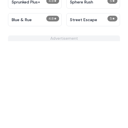
4.8
★
5
★
Sprunked Plus+
Sphere Rush
4.8
★
5
★
Blue & Rue
Street Escape
Advertisement