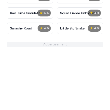
★
★
Bad Time Simulator
Squid Game Unblocked
4.4
4.8
★
★
Smashy Road
Little Big Snake
4.9
4.9
Advertisement