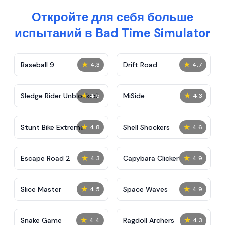
Откройте для себя больше
испытаний в Bad Time Simulator
★
★
Baseball 9
Drift Road
4.3
4.7
★
★
Sledge Rider Unblocked
MiSide
4.5
4.3
★
★
Stunt Bike Extreme
Shell Shockers
4.8
4.6
★
★
Escape Road 2
Capybara Clicker
4.3
4.9
★
★
Slice Master
Space Waves
4.5
4.9
★
★
Snake Game
Ragdoll Archers
4.4
4.3