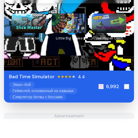
Slice Master
Little Big Snake
Vex Hyper Dash
Bad Time Simulator
4.4
Экшн-бой
6,992
Геймплей, основанный на навыках
Симулятор битвы с боссами
Advertisement