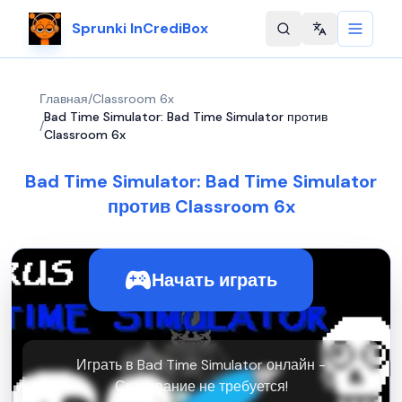
Sprunki InCrediBox
Change langu
Главная
/
Classroom 6x
Bad Time Simulator: Bad Time Simulator против
/
Classroom 6x
Bad Time Simulator: Bad Time Simulator
против Classroom 6x
Начать играть
Играть в Bad Time Simulator онлайн -
Скачивание не требуется!