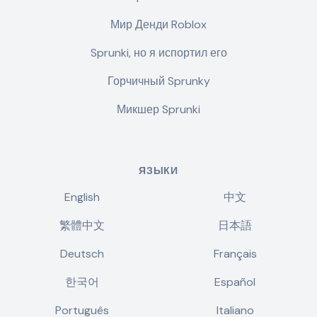
Мир Денди Roblox
Sprunki, но я испортил его
Горчичный Sprunky
Микшер Sprunki
ЯЗЫКИ
English
中文
繁體中文
日本語
Deutsch
Français
한국어
Español
Português
Italiano