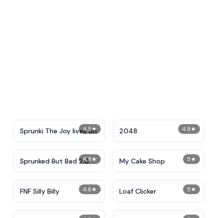
4.5
★
4.8
★
Sprunki The Joy lives on
2048
4.9
★
5
★
Sprunked But Bad 2.0
My Cake Shop
4.6
★
5
★
FNF Silly Billy
Loaf Clicker