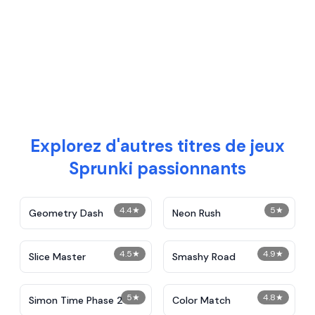
Explorez d'autres titres de jeux
Sprunki passionnants
4.4
★
5
★
Geometry Dash
Neon Rush
4.5
★
4.9
★
Slice Master
Smashy Road
5
★
4.8
★
Simon Time Phase 2
Color Match