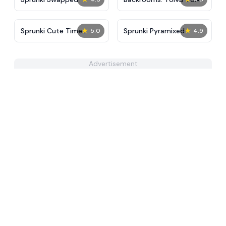
TUNG SAUR
★
★
Sprunki Cute Time
Sprunki Pyramixed
5.0
4.9
Mega!!!
Advertisement