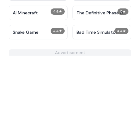
4.6
★
5
★
AI Minecraft
The Definitive Phase 9:
Demolition
4.4
★
4.4
★
Snake Game
Bad Time Simulator
Advertisement