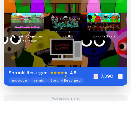
Sprunki Pyramixed
Squidki
Sprunki Swap
But Classic
Sprunki Resurged
4.5
7,390
musique
remix
Sprunki Resurged
Advertisement