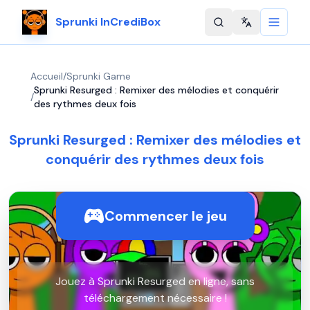
Sprunki InCrediBox
Change langu
Accueil
/
Sprunki Game
Sprunki Resurged : Remixer des mélodies et conquérir
/
des rythmes deux fois
Sprunki Resurged : Remixer des mélodies et
conquérir des rythmes deux fois
Commencer le jeu
Jouez à Sprunki Resurged en ligne, sans
téléchargement nécessaire !