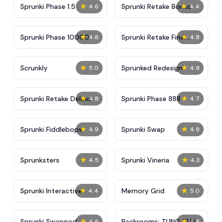
★
★
Sprunki Phase 1.5
Sprunki Retake Bonus
4.6
4.4
★
★
Sprunki Phase 10000
Sprunki Retake Final
4.8
4.8
Update
★
★
Scrunkly
Sprunked Redesign
5.0
4.9
★
★
Sprunki Retake Deluxe
Sprunki Phase 888
4.8
4.7
★
★
Sprunki Fiddlebops
Sprunki Swap
4.9
4.9
★
★
Sprunksters
Sprunki Vineria
4.5
4.3
★
★
Sprunki Interactive
Memory Grid
4.4
5.0
Tunner
★
★
Sprunki Swapped
Backrooms: TUNG TUNG
4.6
4.8