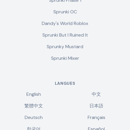
Sprunki Phase 1
Sprunki OC
Dandy's World Roblox
Sprunki But I Ruined It
Sprunky Mustard
Sprunki Mixer
LANGUES
English
中文
繁體中文
日本語
Deutsch
Français
한국어
Español