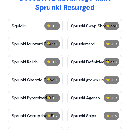
Sprunki Resurged
★
★
Squidki
Sprunki Swap Showcase
4.6
4.8
★
★
Sprunki Mustard Phase
Sprunkstard
4.4
4.9
2
★
★
Sprunki Relish
Sprunki Definitive Phase
4.9
4.6
7
★
★
Sprunki Chaotic Good
Sprunki grown up
4.4
4.9
★
★
Sprunki Pyramixed 0.9
Sprunki Agents
4.6
4.9
★
★
Sprunki Corruptbox 5
Sprunki Ships
4.7
4.6