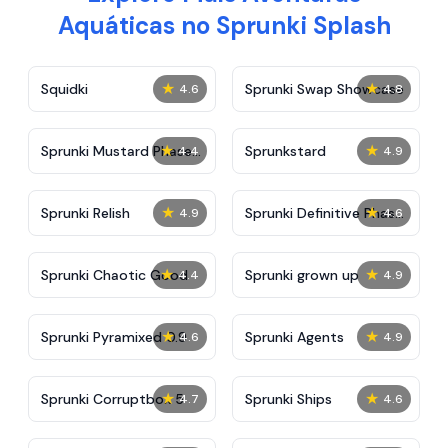
Aquáticas no Sprunki Splash
★
★
Squidki
Sprunki Swap Showcase
4.6
4.8
★
★
Sprunki Mustard Phase
Sprunkstard
4.4
4.9
2
★
★
Sprunki Relish
Sprunki Definitive Phase
4.9
4.6
7
★
★
Sprunki Chaotic Good
Sprunki grown up
4.4
4.9
★
★
Sprunki Pyramixed 0.9
Sprunki Agents
4.6
4.9
★
★
Sprunki Corruptbox 5
Sprunki Ships
4.7
4.6