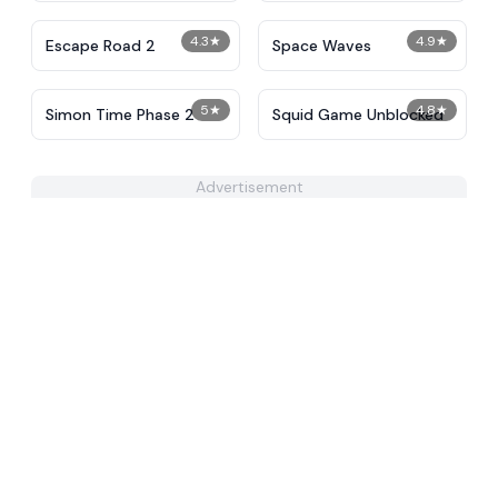
4.3
★
4.9
★
Escape Road 2
Space Waves
5
★
4.8
★
Simon Time Phase 2
Squid Game Unblocked
Advertisement