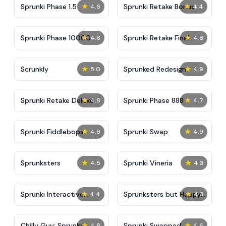
★
★
Sprunki Phase 1.5
Sprunki Retake Bonus
4.6
4.4
★
★
Sprunki Phase 10000
Sprunki Retake Final
4.8
4.8
Update
★
★
Scrunkly
Sprunked Redesign
5.0
4.9
★
★
Sprunki Retake Deluxe
Sprunki Phase 888
4.8
4.7
★
★
Sprunki Fiddlebops
Sprunki Swap
4.9
4.9
★
★
Sprunksters
Sprunki Vineria
4.5
4.3
★
★
Sprunki Interactive
Sprunksters but Happy
4.4
4.3
Tunner
Tree Friends
★
★
Chilly Guy: Sprunky
Sprunki Swapped
4.8
4.6