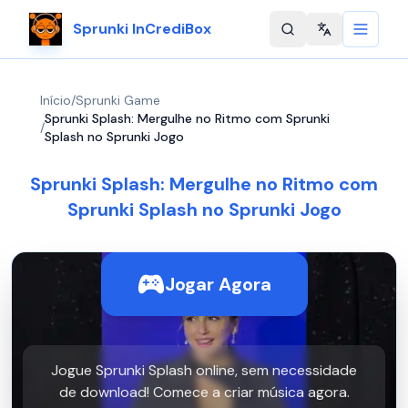
Sprunki InCrediBox
Change langu
Início
/
Sprunki Game
Sprunki Splash: Mergulhe no Ritmo com Sprunki
/
Splash no Sprunki Jogo
Sprunki Splash: Mergulhe no Ritmo com
Sprunki Splash no Sprunki Jogo
Jogar Agora
Jogue Sprunki Splash online, sem necessidade
de download! Comece a criar música agora.