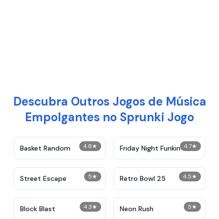
Descubra Outros Jogos de Música
Empolgantes no Sprunki Jogo
4.8
★
4.7
★
Basket Random
Friday Night Funkin
5
★
4.5
★
Street Escape
Retro Bowl 25
4.3
★
5
★
Block Blast
Neon Rush