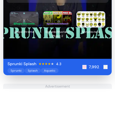
Slope Xtreme
Sprunki Mustard
Sprunkstard
Phase 2
Sprunki Splash
4.3
7,992
Sprunki
Splash
Aquatic
Advertisement