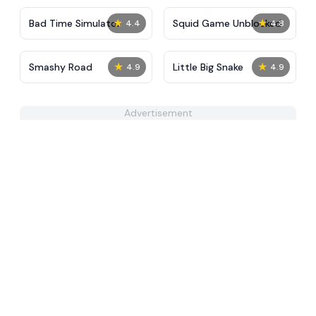
★
★
Bad Time Simulator
Squid Game Unblocked
4.4
4.8
★
★
Smashy Road
Little Big Snake
4.9
4.9
Advertisement