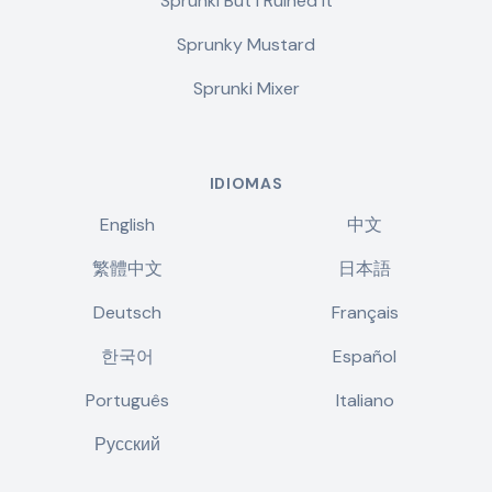
Sprunki But I Ruined It
Sprunky Mustard
Sprunki Mixer
IDIOMAS
English
中文
繁體中文
日本語
Deutsch
Français
한국어
Español
Português
Italiano
Русский