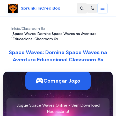
Sprunki InCrediBox
Change langu
Início
/
Classroom 6x
Space Waves: Domine Space Waves na Aventura
/
Educacional Classroom 6x
Space Waves: Domine Space Waves na
Aventura Educacional Classroom 6x
Começar Jogo
Jogue Space Waves Online - Sem Download
Necessário!