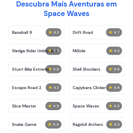
Descubra Mais Aventuras em
Space Waves
★
★
Baseball 9
Drift Road
4.3
4.7
★
★
Sledge Rider Unblocked
MiSide
4.5
4.3
★
★
Stunt Bike Extreme
Shell Shockers
4.8
4.6
★
★
Escape Road 2
Capybara Clicker
4.3
4.9
★
★
Slice Master
Space Waves
4.5
4.9
★
★
Snake Game
Ragdoll Archers
4.4
4.3