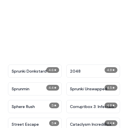
4.6
★
4.8
★
Sprunki Donkstard
2048
4.4
★
4.5
★
Sprunmin
Sprunki Unswapped
5
★
4.8
★
Sphere Rush
Corruptbox 3: Infected
War
5
★
4.4
★
Street Escape
Cataclysm IncrediBox