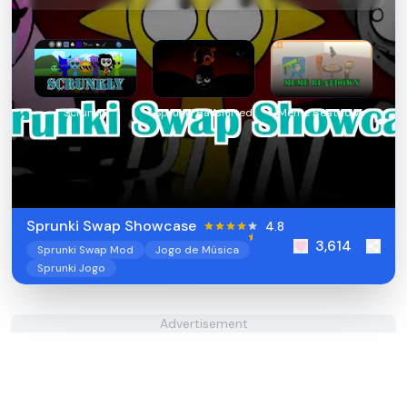
Scrunkly
Sprunki Halfshifted
Meme Beatdown
Sprunki Swap Showcase
4.8
3,614
Sprunki Swap Mod
Jogo de Música
Sprunki Jogo
Advertisement