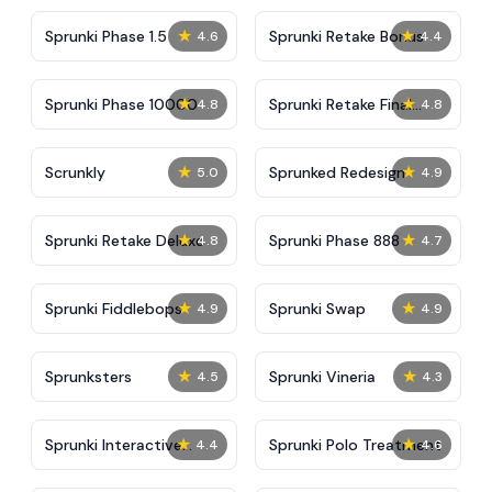
★
★
Sprunki Phase 1.5
Sprunki Retake Bonus
4.6
4.4
★
★
Sprunki Phase 10000
Sprunki Retake Final
4.8
4.8
Update
★
★
Scrunkly
Sprunked Redesign
5.0
4.9
★
★
Sprunki Retake Deluxe
Sprunki Phase 888
4.8
4.7
★
★
Sprunki Fiddlebops
Sprunki Swap
4.9
4.9
★
★
Sprunksters
Sprunki Vineria
4.5
4.3
★
★
Sprunki Interactive
Sprunki Polo Treatment
4.4
4.6
Tunner