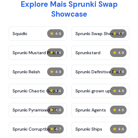
Explore Mais Sprunki Swap
Showcase
★
★
Squidki
Sprunki Swap Showcase
4.6
4.8
★
★
Sprunki Mustard Phase
Sprunkstard
4.4
4.9
2
★
★
Sprunki Relish
Sprunki Definitive Phase
4.9
4.6
7
★
★
Sprunki Chaotic Good
Sprunki grown up
4.4
4.9
★
★
Sprunki Pyramixed 0.9
Sprunki Agents
4.6
4.9
★
★
Sprunki Corruptbox 5
Sprunki Ships
4.7
4.6