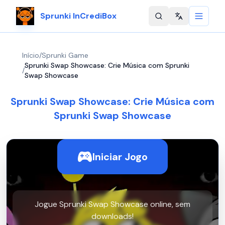
Sprunki InCrediBox
Change langu
Início
/
Sprunki Game
Sprunki Swap Showcase: Crie Música com Sprunki
/
Swap Showcase
Sprunki Swap Showcase: Crie Música com
Sprunki Swap Showcase
Iniciar Jogo
Jogue Sprunki Swap Showcase online, sem
downloads!