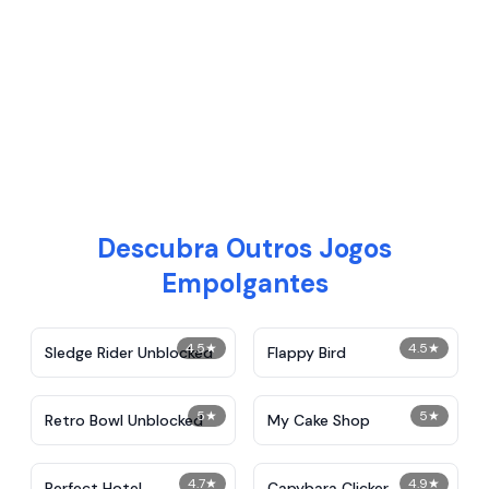
Descubra Outros Jogos
Empolgantes
4.5
★
4.5
★
Sledge Rider Unblocked
Flappy Bird
5
★
5
★
Retro Bowl Unblocked
My Cake Shop
4.7
★
4.9
★
Perfect Hotel
Capybara Clicker