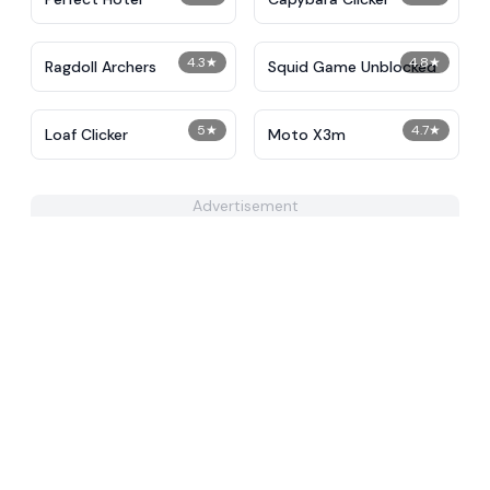
4.3
★
4.8
★
Ragdoll Archers
Squid Game Unblocked
5
★
4.7
★
Loaf Clicker
Moto X3m
Advertisement