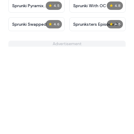
★
★
Sprunki Pyramix
Sprunki With OC
4.5
4.8
Melophobia
★
★
Sprunki Swapped
Sprunksters Episode 2:
4.6
4.5
The Cave
Advertisement